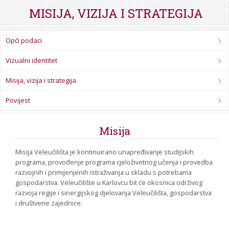
STROJARSTVO
SKUP ZRZZ
MISIJA, VIZIJA I STRATEGIJA
Opći podaci
Vizualni identitet
Misija, vizija i strategija
Povijest
Misija
Misija Veleučilišta je kontinuirano unapređivanje studijskih
programa, provođenje programa cjeloživotnog učenja i provedba
razvojnih i primijenjenih istraživanja u skladu s potrebama
gospodarstva. Veleučilište u Karlovcu bit će okosnica održivog
razvoja regije i sinergijskog djelovanja Veleučilišta, gospodarstva
i društvene zajednice.