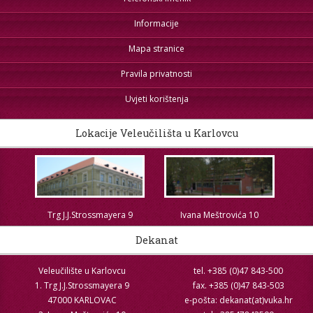
Informacije
Mapa stranice
Pravila privatnosti
Uvjeti korištenja
Lokacije Veleučilišta u Karlovcu
Trg J.J.Strossmayera 9
Ivana Meštrovića 10
Dekanat
Veleučilište u Karlovcu
tel. +385 (0)47 843-500
1. Trg J.J.Strossmayera 9
fax. +385 (0)47 843-503
47000 KARLOVAC
e-pošta: dekanat(at)vuka.hr