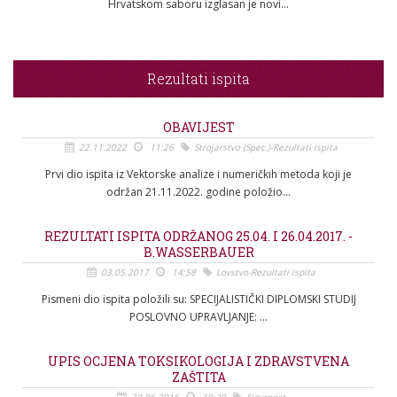
Hrvatskom saboru izglasan je novi...
Rezultati ispita
OBAVIJEST
22.11.2022
11:26
Strojarstvo (Spec.)-Rezultati ispita
Prvi dio ispita iz Vektorske analize i numeričkih metoda koji je
održan 21.11.2022. godine položio...
REZULTATI ISPITA ODRŽANOG 25.04. I 26.04.2017. -
B.WASSERBAUER
03.05.2017
14:58
Lovstvo-Rezultati ispita
Pismeni dio ispita položili su: SPECIJALISTIČKI DIPLOMSKI STUDIJ
POSLOVNO UPRAVLJANJE: ...
UPIS OCJENA TOKSIKOLOGIJA I ZDRAVSTVENA
ZAŠTITA