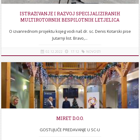
STROJARSTVO
SKUP ZRZZ
ISTRAŽIVANJE I RAZVOJ SPECIJALIZIRANIH
MULTIROTORNIH BESPILOTNIH LETJELICA
O izvanrednom projektu kojeg vodi naš dr. sc. Denis Kotarski pise
Jutarnji list. Bravo,...
02.12.2022
17:12
NOVOSTI
[više]
MIRET D.O.O.
GOSTUJUĆE PREDAVANJE U SC-U