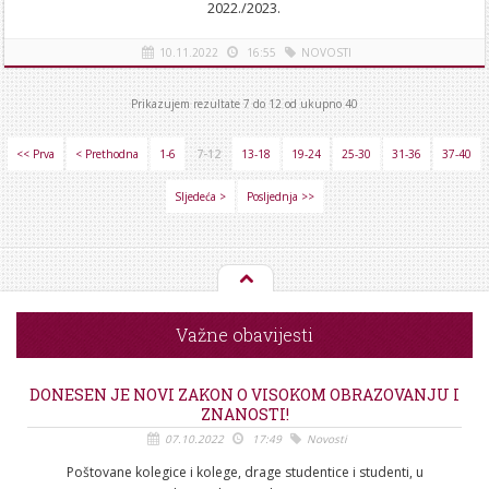
2022./2023.
10.11.2022
16:55
NOVOSTI
Prikazujem rezultate 7 do 12 od ukupno 40
<< Prva
< Prethodna
1-6
7-12
13-18
19-24
25-30
31-36
37-40
Sljedeća >
Posljednja >>
Važne obavijesti
DONESEN JE NOVI ZAKON O VISOKOM OBRAZOVANJU I
ZNANOSTI!
07.10.2022
17:49
Novosti
Poštovane kolegice i kolege, drage studentice i studenti, u