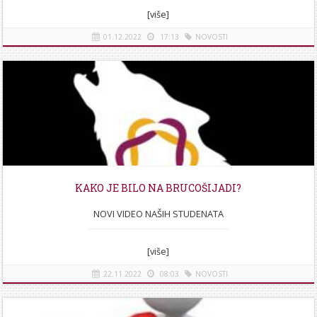
[više]
01.12.2022
17:13
NOVOSTI
KAKO JE BILO NA BRUCOŠIJADI?
NOVI VIDEO NAŠIH STUDENATA
[više]
22.11.2022
08:03
NOVOSTI