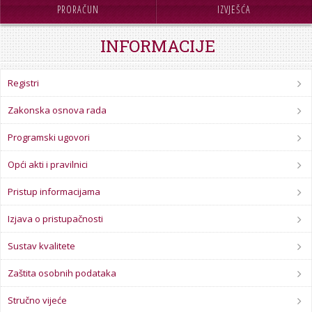
STROJARSTVO
PRORAČUN
IZVJEŠĆA
SKUP ZRZZ
INFORMACIJE
Registri
Zakonska osnova rada
Programski ugovori
Opći akti i pravilnici
Pristup informacijama
Izjava o pristupačnosti
Sustav kvalitete
Zaštita osobnih podataka
Stručno vijeće