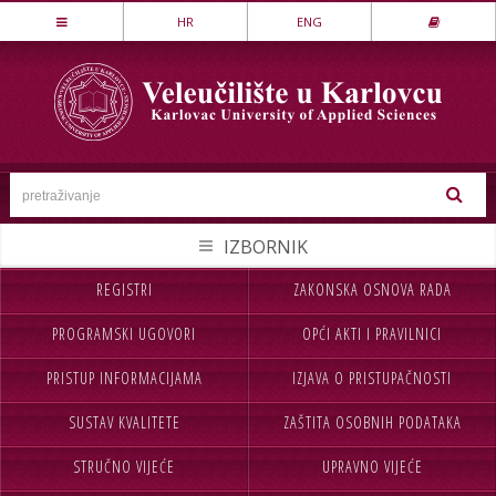
Stručni studij
HR
ENG
LOVSTVO I ZAŠTITA PRIRODE
MEHATRONIKA
PREHRAMBENA TEHNOLOGIJA
SESTRINSTVO
SIGURNOST I ZAŠTITA
STROJARSTVO
REGISTRI
ZAKONSKA OSNOVA RADA
NASLOVNA
UPISI
TEKSTILSTVO
PROGRAMSKI UGOVORI
OPĆI AKTI I PRAVILNICI
VELEUČILIŠTE
STUDIJ
UGOSTITELJSTVO
PRISTUP INFORMACIJAMA
IZJAVA O PRISTUPAČNOSTI
STUDENTI
MEĐ.SURADNJA
Specijalistički studij
SUSTAV KVALITETE
ZAŠTITA OSOBNIH PODATAKA
CJELOŽIVOTNO UČENJE
INFORMACIJE
POSLOVNO UPRAVLJANJE
SIGURNOST I ZAŠTITA
STRUČNO VIJEĆE
UPRAVNO VIJEĆE
NABAVA
KONTAKT