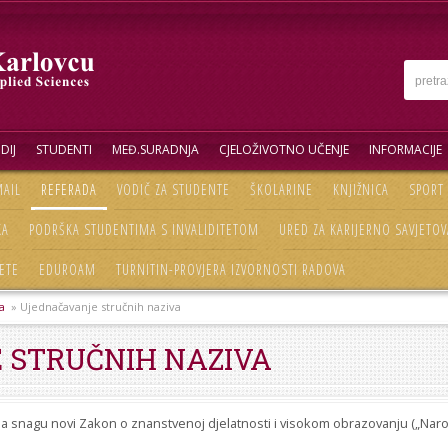
DIJ
STUDENTI
MEĐ.SURADNJA
CJELOŽIVOTNO UČENJE
INFORMACIJE
AIL
REFERADA
VODIČ ZA STUDENTE
ŠKOLARINE
KNJIŽNICA
SPORT
KA
PODRŠKA STUDENTIMA S INVALIDITETOM
URED ZA KARIJERNO SAVJETOV
ETE
EDUROAM
TURNITIN-PROVJERA IZVORNOSTI RADOVA
a
» Ujednačavanje stručnih naziva
 STRUČNIH NAZIVA
 na snagu novi Zakon o znanstvenoj djelatnosti i visokom obrazovanju („Naro