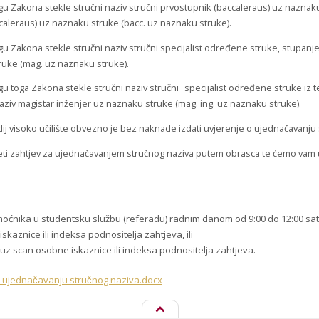
gu Zakona stekle stručni naziv stručni prvostupnik (baccaleraus) uz nazn
ccaleraus) uz naznaku struke (bacc. uz naznaku struke).
gu Zakona stekle stručni naziv stručni specijalist određene struke, stupan
ruke (mag. uz naznaku struke).
u toga Zakona stekle stručni naziv stručni specijalist određene struke iz
ziv magistar inženjer uz naznaku struke (mag. ing. uz naznaku struke).
dij visoko učilište obvezno je bez naknade izdati uvjerenje o ujednačavanju
i zahtjev za ujednačavanjem stručnog naziva putem obrasca te ćemo vam u
oćnika u studentsku službu (referadu) radnim danom od 9:00 do 12:00 sati, 
skaznice ili indeksa podnositelja zahtjeva, ili
uz scan osobne iskaznice ili indeksa podnositelja zahtjeva.
 ujednačavanju stručnog naziva.docx