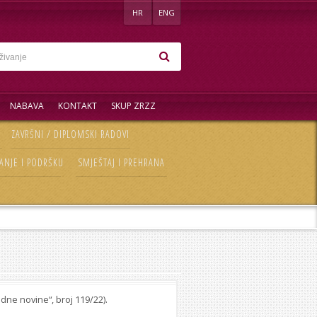
HR
ENG
NABAVA
KONTAKT
SKUP ZRZZ
ZAVRŠNI / DIPLOMSKI RADOVI
ANJE I PODRŠKU
SMJEŠTAJ I PREHRANA
dne novine“, broj 119/22).