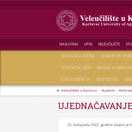
NASLOVNA
UPISI
VELEUČILIŠTE
STU
SUSTAV ZA E-UČENJE
STUDENTSKI WEBM
STUDENTSKI ZBOR
UDRUGA ALUMNI VU
EUROSTUDENT VII
MENTORSTVO
ANK
Veleučilište u Karlovcu
»
Studenti
»
Referad
UJEDNAČAVANJE
22. listopada 2022. godine stupio je