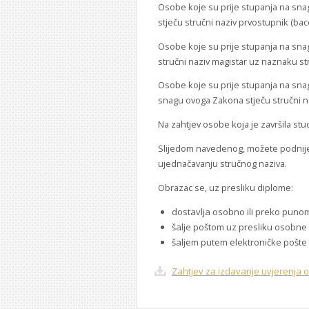
Osobe koje su prije stupanja na sna
stječu stručni naziv prvostupnik (ba
Osobe koje su prije stupanja na sna
stručni naziv magistar uz naznaku st
Osobe koje su prije stupanja na snag
snagu ovoga Zakona stječu stručni na
Na zahtjev osobe koja je završila stu
Slijedom navedenog, možete podnijet
ujednačavanju stručnog naziva.
Obrazac se, uz presliku diplome:
dostavlja osobno ili preko punom
šalje poštom uz presliku osobne i
šaljem putem elektroničke pošte 
Zahtjev za izdavanje uvjerenja o