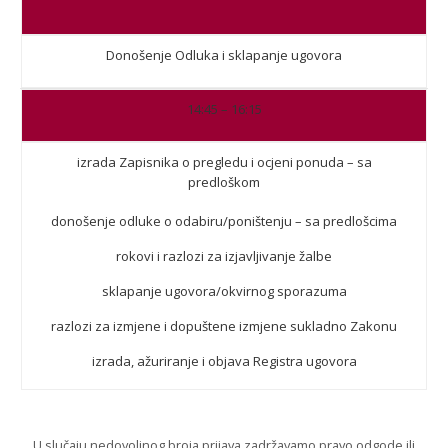
Donošenje Odluka i sklapanje ugovora
14:45 – 16:15
izrada Zapisnika o pregledu i ocjeni ponuda – sa
predloškom
donošenje odluke o odabiru/poništenju – sa predlošcima
rokovi i razlozi za izjavljivanje žalbe
sklapanje ugovora/okvirnog sporazuma
razlozi za izmjene i dopuštene izmjene sukladno Zakonu
izrada, ažuriranje i objava Registra ugovora
U slučaju nedovoljnog broja prijava zadržavamo pravo odgode ili