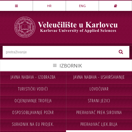
Stručni studij
HR
ENG
LOVSTVO I ZAŠTITA PRIRODE
MEHATRONIKA
PREHRAMBENA TEHNOLOGIJA
SESTRINSTVO
SIGURNOST I ZAŠTITA
STROJARSTVO
JAVNA NABAVA - IZOBRAZBA
JAVNA NABAVA - USAVRŠAVANJE
NASLOVNA
UPISI
TEKSTILSTVO
TURISTIČKI VODIČI
LOVOČUVAR
VELEUČILIŠTE
STUDIJ
UGOSTITELJSTVO
OCJENJIVANJE TROFEJA
STRANI JEZICI
STUDENTI
MEĐ.SURADNJA
Specijalistički studij
OSPOSOBLJAVANJE POŽAR
PRERAĐIVAČ PREH.SIROVINA
CJELOŽIVOTNO UČENJE
INFORMACIJE
POSLOVNO UPRAVLJANJE
SIGURNOST I ZAŠTITA
SURADNIK NA EU PROJEK.
PRERAĐIVAČ LJEK.BILJA
NABAVA
KONTAKT