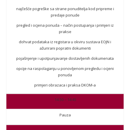
najčešće pogreške sa strane ponuditelja kod pripreme i
predaje ponude
pregled i ocjena ponuda – način postupanja i primjeri iz
prakse
dohvat podataka iz registara u okviru sustava EOJN i
ažurirani popratni dokumenti
pojašnjenje i upotpunjavanje dostavljenih dokumenata
opcije na raspolaganju u ponovljenom pregledu i ocjeni
ponuda
primjeri obrazaca i praksa DKOM-a
14:30 – 14:45
Pauza