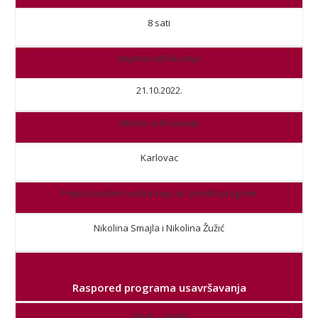
8 sati
Vrijeme održavanja
21.10.2022.
Mjesto održavanja
Karlovac
Popis stručnih osoba koje će izvoditi program
Nikolina Smajla i Nikolina Žužić
Raspored programa usavršavanja
08:45 – 09:00