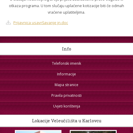
otkaza programa. U tom slučaju uplaćene kotizacije biti će odmah
vraćene uplatiteljima.
Prijavnica usavršavanje jn.doc
Info
Telefonski imenik
Informacije
Mapa stranice
Pravila privatnosti
Uvjeti korištenja
Lokacije Veleučilišta u Karlovcu