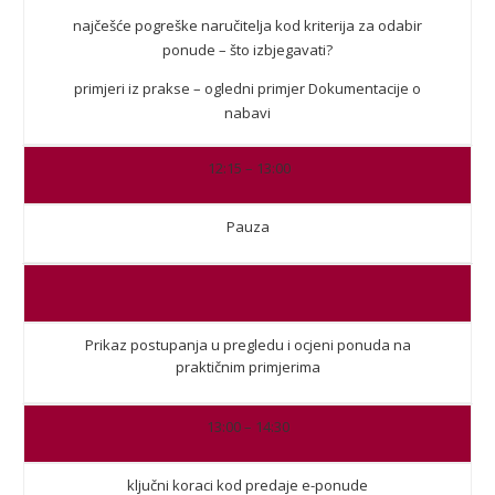
najčešće pogreške naručitelja kod kriterija za odabir
ponude – što izbjegavati?
primjeri iz prakse – ogledni primjer Dokumentacije o
nabavi
12:15 – 13:00
Pauza
Prikaz postupanja u pregledu i ocjeni ponuda na
praktičnim primjerima
13:00 – 14:30
ključni koraci kod predaje e-ponude