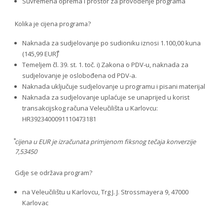
Suvremena oprema i prostor za provođenje programa
Kolika je cijena programa?
Naknada za sudjelovanje po sudioniku iznosi 1.100,00 kuna
(145,99 EUR)⃰
Temeljem čl. 39. st. 1. toč. i) Zakona o PDV-u, naknada za
sudjelovanje je oslobođena od PDV-a.
Naknada uključuje sudjelovanje u programu i pisani materijal
Naknada za sudjelovanje uplaćuje se unaprijed u korist
transakcijskog računa Veleučilišta u Karlovcu:
HR3923400091110473181
⃰cijena u EUR je izračunata primjenom fiksnog tečaja konverzije
7,53450
Gdje se održava program?
na Veleučilištu u Karlovcu, Trg J. J. Strossmayera 9, 47000
Karlovac