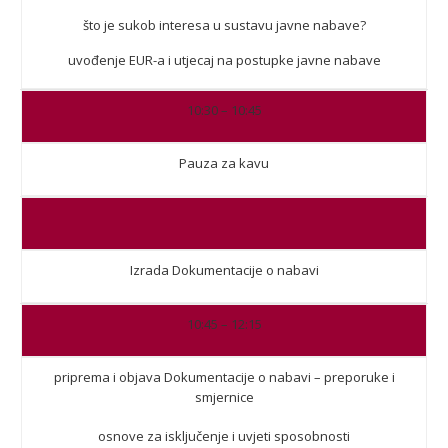
što je sukob interesa u sustavu javne nabave?
uvođenje EUR-a i utjecaj na postupke javne nabave
10:30 – 10:45
Pauza za kavu
Izrada Dokumentacije o nabavi
10:45 – 12:15
priprema i objava Dokumentacije o nabavi – preporuke i
smjernice
osnove za isključenje i uvjeti sposobnosti