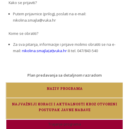
Kako se prijaviti?
Putem prijavnice (prilog), poslati na e-mail:
nikolina.smajla@vuka.hr
Kome se obratiti?
Za sva pitanja, informacije i prijave molimo obratiti se na e-
mail:
nikolina.smajla(at)vuka.hr
ili tel. 047/843-540
Plan predavanja sa detaljnom razradom
NAZIV PROGRAMA
NAJVAŽNIJI KORACI I AKTUALNOSTI KROZ OTVORENI
POSTUPAK JAVNE NABAVE
Trajanje programa