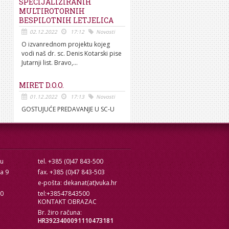
SPECIJALIZIRANIH
MULTIROTORNIH
BESPILOTNIH LETJELICA
02.12.2022
17:12
Novosti
O izvanrednom projektu kojeg
vodi naš dr. sc. Denis Kotarski pise
Jutarnji list. Bravo,...
MIRET D.O.O.
01.12.2022
17:13
Novosti
GOSTUJUĆE PREDAVANJE U SC-U
cu
tel. +385 (0)47 843-500
ra 9
fax. +385 (0)47 843-503
e-pošta: dekanat(at)vuka.hr
10
tel:+38547843500
KONTAKT OBRAZAC
Br. žiro računa:
HR3923400091110473181