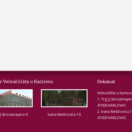
e Veleučilišta u Karlovcu
Dekanat
Veleučilište u Karlov
1. Trg J.J.Strossmaye
47000 KARLOVAC
2. Ivana Meštrovića 
.J.Strossmayera 9
Ivana Meštrovića 10
47000 KARLOVAC