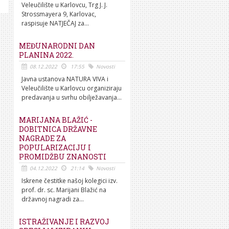
Veleučilište u Karlovcu, Trg J. J.
Strossmayera 9, Karlovac,
raspisuje NATJEČAJ za...
MEĐUNARODNI DAN
PLANINA 2022.
08.12.2022
17:55
Novosti
Javna ustanova NATURA VIVA i
Veleučilište u Karlovcu organiziraju
predavanja u svrhu obilježavanja...
MARIJANA BLAŽIĆ -
DOBITNICA DRŽAVNE
NAGRADE ZA
POPULARIZACIJU I
PROMIDŽBU ZNANOSTI
04.12.2022
21:14
Novosti
Iskrene čestitke našoj kolegici izv.
prof. dr. sc. Marijani Blažić na
državnoj nagradi za...
ISTRAŽIVANJE I RAZVOJ