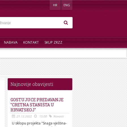
HR
ENG
NABAVA
KONTAKT
SKUP ZRZZ
Najnovije obavijesti
GOSTUJUĆE PREDAVANJE
"CRETNA STANIŠTA U
HRVATSKOJ"
21.12.2022
15:00
Novosti
U sklopu projekta "Snaga vještina-