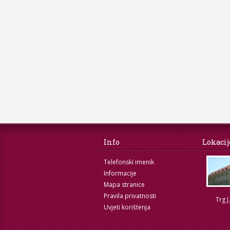
Info
Lokacij
Telefonski imenik
Informacije
Mapa stranice
Pravila privatnosti
Trg J
Uvjeti korištenja