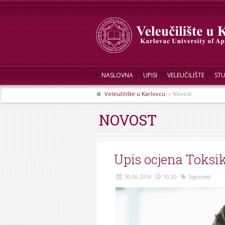
NASLOVNA
UPISI
VELEUČILIŠTE
STU
Veleučilište u Karlovcu
» Novost
NOVOST
Upis ocjena Toksik
30.06.2016
10:20
Sigurnost