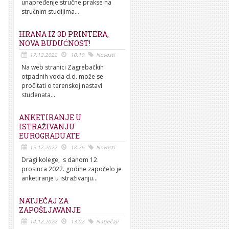
unapređenje stručne prakse na
stručnim studijima...
HRANA IZ 3D PRINTERA,
NOVA BUDUĆNOST!
17.12.2022
10:19
Novosti
Na web stranici Zagrebačkih
otpadnih voda d.d. može se
pročitati o terenskoj nastavi
studenata...
ANKETIRANJE U
ISTRAŽIVANJU
EUROGRADUATE
15.12.2022
18:26
Novosti
Dragi kolege, s danom 12.
prosinca 2022. godine započelo je
anketiranje u istraživanju...
NATJEČAJ ZA
ZAPOŠLJAVANJE
14.12.2022
13:02
Natječaji