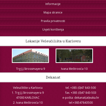
Informacije
Mapa stranice
Pravila privatnosti
Uvjeti korištenja
Lokacije Veleučilišta u Karlovcu
Trg J.J.Strossmayera 9
Ivana Meštrovića 10
Dekanat
Veleučilište u Karlovcu
tel. +385 (0)47 843-500
1. Trg J.J.Strossmayera 9
fax. +385 (0)47 843-503
47000 KARLOVAC
e-pošta: dekanat(at)vuka.hr
2. Ivana Meštrovića 10
tel:+38547843500