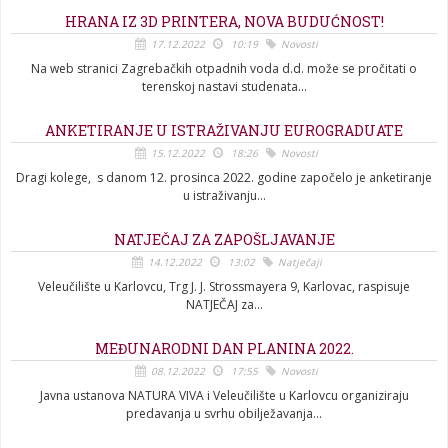
HRANA IZ 3D PRINTERA, NOVA BUDUĆNOST!
17.12.2022
10:19
Novosti
Na web stranici Zagrebačkih otpadnih voda d.d. može se pročitati o
terenskoj nastavi studenata...
ANKETIRANJE U ISTRAŽIVANJU EUROGRADUATE
15.12.2022
18:26
Novosti
Dragi kolege, s danom 12. prosinca 2022. godine započelo je anketiranje
u istraživanju...
NATJEČAJ ZA ZAPOŠLJAVANJE
14.12.2022
13:02
Natječaji
Veleučilište u Karlovcu, Trg J. J. Strossmayera 9, Karlovac, raspisuje
NATJEČAJ za...
MEĐUNARODNI DAN PLANINA 2022.
08.12.2022
17:55
Novosti
Javna ustanova NATURA VIVA i Veleučilište u Karlovcu organiziraju
predavanja u svrhu obilježavanja...