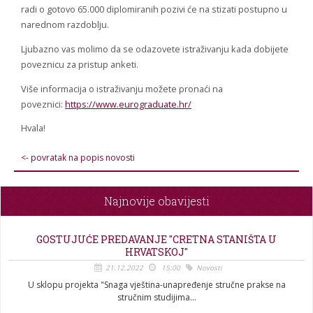
radi o gotovo 65.000 diplomiranih pozivi će na stizati postupno u
narednom razdoblju.
Ljubazno vas molimo da se odazovete istraživanju kada dobijete
poveznicu za pristup anketi.
Više informacija o istraživanju možete pronaći na
poveznici:
https://www.eurograduate.hr/
Hvala!
<- povratak na popis novosti
Najnovije obavijesti
GOSTUJUĆE PREDAVANJE "CRETNA STANIŠTA U
HRVATSKOJ"
21.12.2022
15:00
Novosti
U sklopu projekta "Snaga vještina-unapređenje stručne prakse na
stručnim studijima...