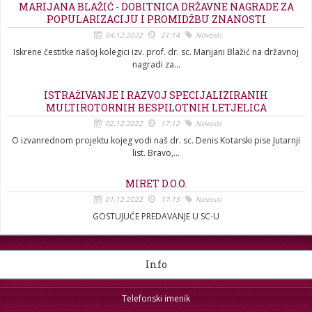
MARIJANA BLAŽIĆ - DOBITNICA DRŽAVNE NAGRADE ZA
POPULARIZACIJU I PROMIDŽBU ZNANOSTI
04.12.2022
21:14
Novosti
Iskrene čestitke našoj kolegici izv. prof. dr. sc. Marijani Blažić na državnoj
nagradi za...
ISTRAŽIVANJE I RAZVOJ SPECIJALIZIRANIH
MULTIROTORNIH BESPILOTNIH LETJELICA
02.12.2022
17:12
Novosti
O izvanrednom projektu kojeg vodi naš dr. sc. Denis Kotarski pise Jutarnji
list. Bravo,...
MIRET D.O.O.
01.12.2022
17:13
Novosti
GOSTUJUĆE PREDAVANJE U SC-U
Info
Telefonski imenik