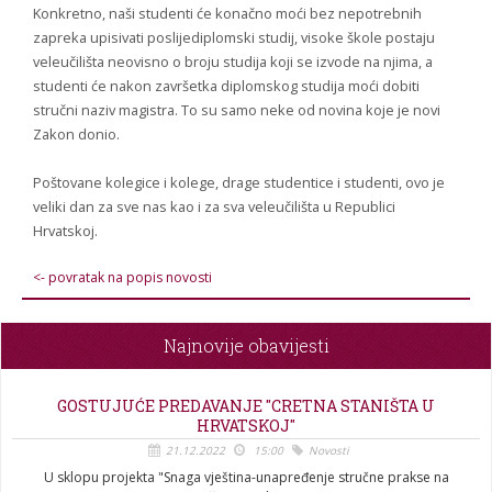
Konkretno, naši studenti će konačno moći bez nepotrebnih
zapreka upisivati poslijediplomski studij, visoke škole postaju
veleučilišta neovisno o broju studija koji se izvode na njima, a
studenti će nakon završetka diplomskog studija moći dobiti
stručni naziv magistra. To su samo neke od novina koje je novi
Zakon donio.
Poštovane kolegice i kolege, drage studentice i studenti, ovo je
veliki dan za sve nas kao i za sva veleučilišta u Republici
Hrvatskoj.
<- povratak na popis novosti
Najnovije obavijesti
GOSTUJUĆE PREDAVANJE "CRETNA STANIŠTA U
HRVATSKOJ"
21.12.2022
15:00
Novosti
U sklopu projekta "Snaga vještina-unapređenje stručne prakse na