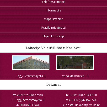
Telefonski imenik
Informacije
Mapa stranice
Pravila privatnosti
Uvjeti korištenja
Lokacije Veleučilišta u Karlovcu
Trg J.J.Strossmayera 9
Ivana Meštrovića 10
Dekanat
Veleučilište u Karlovcu
tel. +385 (0)47 843-500
1. Trg J.J.Strossmayera 9
fax. +385 (0)47 843-503
47000 KARLOVAC
e-pošta: dekanat(at)vuka.hr