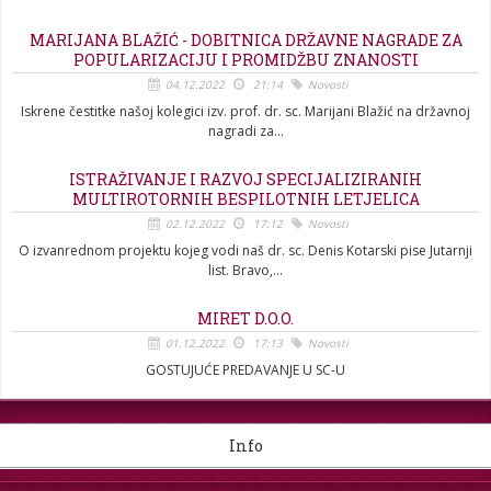
MARIJANA BLAŽIĆ - DOBITNICA DRŽAVNE NAGRADE ZA
POPULARIZACIJU I PROMIDŽBU ZNANOSTI
04.12.2022
21:14
Novosti
Iskrene čestitke našoj kolegici izv. prof. dr. sc. Marijani Blažić na državnoj
nagradi za...
ISTRAŽIVANJE I RAZVOJ SPECIJALIZIRANIH
MULTIROTORNIH BESPILOTNIH LETJELICA
02.12.2022
17:12
Novosti
O izvanrednom projektu kojeg vodi naš dr. sc. Denis Kotarski pise Jutarnji
list. Bravo,...
MIRET D.O.O.
01.12.2022
17:13
Novosti
GOSTUJUĆE PREDAVANJE U SC-U
Info