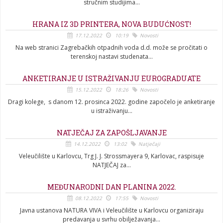
stručnim studijima...
HRANA IZ 3D PRINTERA, NOVA BUDUĆNOST!
17.12.2022
10:19
Novosti
Na web stranici Zagrebačkih otpadnih voda d.d. može se pročitati o
terenskoj nastavi studenata...
ANKETIRANJE U ISTRAŽIVANJU EUROGRADUATE
15.12.2022
18:26
Novosti
Dragi kolege, s danom 12. prosinca 2022. godine započelo je anketiranje
u istraživanju...
NATJEČAJ ZA ZAPOŠLJAVANJE
14.12.2022
13:02
Natječaji
Veleučilište u Karlovcu, Trg J. J. Strossmayera 9, Karlovac, raspisuje
NATJEČAJ za...
MEĐUNARODNI DAN PLANINA 2022.
08.12.2022
17:55
Novosti
Javna ustanova NATURA VIVA i Veleučilište u Karlovcu organiziraju
predavanja u svrhu obilježavanja...