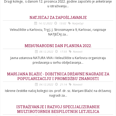
Dragi kolege, s danom 12. prosinca 2022. godine započelo je anketiranje
u istraživanju...
NATJEČAJ ZA ZAPOŠLJAVANJE
14.12.2022
13:02
Natječaji
Veleučilište u Karlovcu, Trg J. J. Strossmayera 9, Karlovac, raspisuje
NATJEČAJ za...
MEĐUNARODNI DAN PLANINA 2022.
08.12.2022
17:55
Novosti
Javna ustanova NATURA VIVA i Veleučilište u Karlovcu organiziraju
predavanja u svrhu obilježavanja...
MARIJANA BLAŽIĆ - DOBITNICA DRŽAVNE NAGRADE ZA
POPULARIZACIJU I PROMIDŽBU ZNANOSTI
04.12.2022
21:14
Novosti
Iskrene čestitke našoj kolegici izv. prof. dr. sc. Marijani Blažić na državnoj
nagradi za...
ISTRAŽIVANJE I RAZVOJ SPECIJALIZIRANIH
MULTIROTORNIH BESPILOTNIH LETJELICA