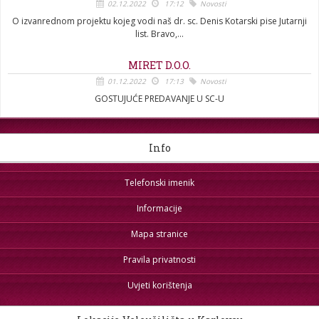
02.12.2022
17:12
Novosti
O izvanrednom projektu kojeg vodi naš dr. sc. Denis Kotarski pise Jutarnji
list. Bravo,...
MIRET D.O.O.
01.12.2022
17:13
Novosti
GOSTUJUĆE PREDAVANJE U SC-U
Info
Telefonski imenik
Informacije
Mapa stranice
Pravila privatnosti
Uvjeti korištenja