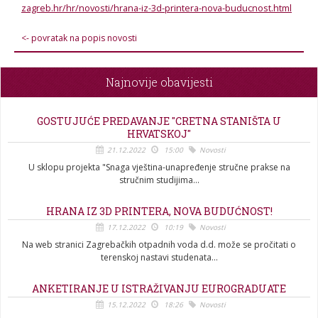
zagreb.hr/hr/novosti/hrana-iz-3d-printera-nova-buducnost.html
<- povratak na popis novosti
Najnovije obavijesti
GOSTUJUĆE PREDAVANJE "CRETNA STANIŠTA U
HRVATSKOJ"
21.12.2022
15:00
Novosti
U sklopu projekta "Snaga vještina-unapređenje stručne prakse na
stručnim studijima...
HRANA IZ 3D PRINTERA, NOVA BUDUĆNOST!
17.12.2022
10:19
Novosti
Na web stranici Zagrebačkih otpadnih voda d.d. može se pročitati o
terenskoj nastavi studenata...
ANKETIRANJE U ISTRAŽIVANJU EUROGRADUATE
15.12.2022
18:26
Novosti