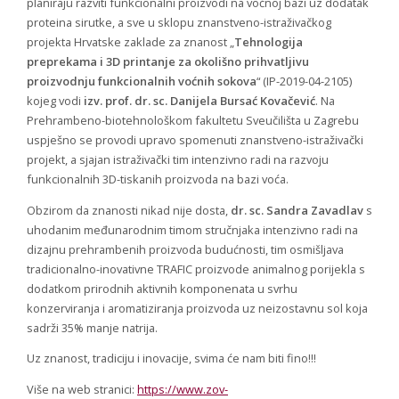
planiraju razviti funkcionalni proizvodi na voćnoj bazi uz dodatak
proteina sirutke, a sve u sklopu znanstveno-istraživačkog
projekta Hrvatske zaklade za znanost „
Tehnologija
preprekama i 3D printanje za okolišno prihvatljivu
proizvodnju funkcionalnih voćnih sokova
“ (IP-2019-04-2105)
kojeg vodi
izv. prof. dr. sc. Danijela Bursać Kovačević
. Na
Prehrambeno-biotehnološkom fakultetu Sveučilišta u Zagrebu
uspješno se provodi upravo spomenuti znanstveno-istraživački
projekt, a sjajan istraživački tim intenzivno radi na razvoju
funkcionalnih 3D-tiskanih proizvoda na bazi voća.
Obzirom da znanosti nikad nije dosta,
dr. sc. Sandra Zavadlav
s
uhodanim međunarodnim timom stručnjaka intenzivno radi na
dizajnu prehrambenih proizvoda budućnosti, tim osmišljava
tradicionalno-inovativne TRAFIC proizvode animalnog porijekla s
dodatkom prirodnih aktivnih komponenata u svrhu
konzerviranja i aromatiziranja proizvoda uz neizostavnu sol koja
sadrži 35% manje natrija.
Uz znanost, tradiciju i inovacije, svima će nam biti fino!!!
Više na web stranici:
https://www.zov-