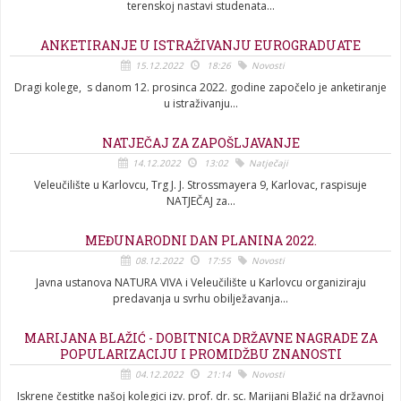
terenskoj nastavi studenata...
ANKETIRANJE U ISTRAŽIVANJU EUROGRADUATE
15.12.2022
18:26
Novosti
Dragi kolege, s danom 12. prosinca 2022. godine započelo je anketiranje
u istraživanju...
NATJEČAJ ZA ZAPOŠLJAVANJE
14.12.2022
13:02
Natječaji
Veleučilište u Karlovcu, Trg J. J. Strossmayera 9, Karlovac, raspisuje
NATJEČAJ za...
MEĐUNARODNI DAN PLANINA 2022.
08.12.2022
17:55
Novosti
Javna ustanova NATURA VIVA i Veleučilište u Karlovcu organiziraju
predavanja u svrhu obilježavanja...
MARIJANA BLAŽIĆ - DOBITNICA DRŽAVNE NAGRADE ZA
POPULARIZACIJU I PROMIDŽBU ZNANOSTI
04.12.2022
21:14
Novosti
Iskrene čestitke našoj kolegici izv. prof. dr. sc. Marijani Blažić na državnoj