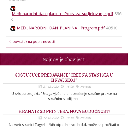
Međunarodni_dan_planina__Poziv_za_sudjelovanje.pdf
336
K
MEĐUNARODNI_DAN_PLANINA__Program.pdf
495 K
<- povratak na popis novosti
Najnovije obavijesti
GOSTUJUĆE PREDAVANJE "CRETNA STANIŠTA U
HRVATSKOJ"
21.12.2022
15:00
Novosti
U sklopu projekta "Snaga vještina-unapređenje stručne prakse na
stručnim studijima...
HRANA IZ 3D PRINTERA, NOVA BUDUĆNOST!
17.12.2022
10:19
Novosti
Na web stranici Zagrebačkih otpadnih voda d.d. može se pročitati o