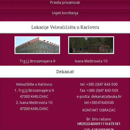
Pravila privatnosti
Uvjeti korištenja
Lokacije Veleučilišta u Karlovcu
Trg J.J.Strossmayera 9
Ivana Meštrovića 10
Dekanat
Veleučilište u Karlovcu
tel. +385 (0)47 843-500
1. Trg J.J.Strossmayera 9
fax. +385 (0)47 843-503
47000 KARLOVAC
e-pošta: dekanat(at)vuka.hr
2. Ivana Meštrovića 10
tel:+38547843500
47000 KARLOVAC
KONTAKT OBRAZAC
Br. žiro računa:
HR3923400091110473181
OIB:
62820859976