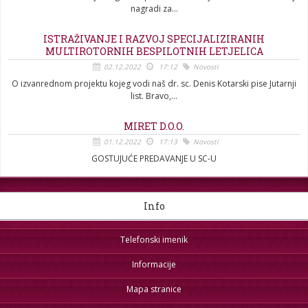
nagradi za...
ISTRAŽIVANJE I RAZVOJ SPECIJALIZIRANIH
MULTIROTORNIH BESPILOTNIH LETJELICA
02.12.2022
17:12
Novosti
O izvanrednom projektu kojeg vodi naš dr. sc. Denis Kotarski pise Jutarnji
list. Bravo,...
MIRET D.O.O.
01.12.2022
17:13
Novosti
GOSTUJUĆE PREDAVANJE U SC-U
Info
Telefonski imenik
Informacije
Mapa stranice