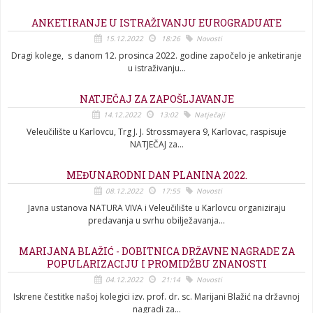
ANKETIRANJE U ISTRAŽIVANJU EUROGRADUATE
15.12.2022
18:26
Novosti
Dragi kolege, s danom 12. prosinca 2022. godine započelo je anketiranje
u istraživanju...
NATJEČAJ ZA ZAPOŠLJAVANJE
14.12.2022
13:02
Natječaji
Veleučilište u Karlovcu, Trg J. J. Strossmayera 9, Karlovac, raspisuje
NATJEČAJ za...
MEĐUNARODNI DAN PLANINA 2022.
08.12.2022
17:55
Novosti
Javna ustanova NATURA VIVA i Veleučilište u Karlovcu organiziraju
predavanja u svrhu obilježavanja...
MARIJANA BLAŽIĆ - DOBITNICA DRŽAVNE NAGRADE ZA
POPULARIZACIJU I PROMIDŽBU ZNANOSTI
04.12.2022
21:14
Novosti
Iskrene čestitke našoj kolegici izv. prof. dr. sc. Marijani Blažić na državnoj
nagradi za...