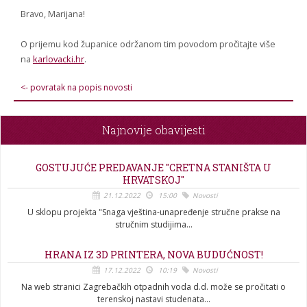
Bravo, Marijana!
O prijemu kod županice održanom tim povodom pročitajte više
na
karlovacki.hr
.
<- povratak na popis novosti
Najnovije obavijesti
GOSTUJUĆE PREDAVANJE "CRETNA STANIŠTA U
HRVATSKOJ"
21.12.2022
15:00
Novosti
U sklopu projekta "Snaga vještina-unapređenje stručne prakse na
stručnim studijima...
HRANA IZ 3D PRINTERA, NOVA BUDUĆNOST!
17.12.2022
10:19
Novosti
Na web stranici Zagrebačkih otpadnih voda d.d. može se pročitati o
terenskoj nastavi studenata...