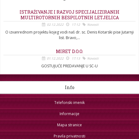
ISTRAŽIVANJE I RAZVOJ SPECIJALIZIRANIH
MULTIROTORNIH BESPILOTNIH LETJELICA
02.12.2022
17:12
Novosti
O izvanrednom projektu kojeg vodi naš dr. sc. Denis Kotarski pise Jutarnji
list. Bravo,...
MIRET D.O.O.
01.12.2022
17:13
Novosti
GOSTUJUĆE PREDAVANJE U SC-U
Info
Telefonski imenik
Informacije
Mapa stranice
Pravila privatnosti