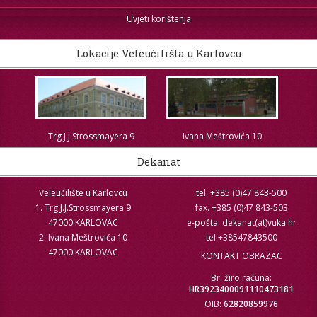
Uvjeti korištenja
Lokacije Veleučilišta u Karlovcu
Trg J.J.Strossmayera 9
Ivana Meštrovića 10
Dekanat
Veleučilište u Karlovcu
tel. +385 (0)47 843-500
1. Trg J.J.Strossmayera 9
fax. +385 (0)47 843-503
47000 KARLOVAC
e-pošta: dekanat(at)vuka.hr
2. Ivana Meštrovića 10
tel:+38547843500
47000 KARLOVAC
KONTAKT OBRAZAC
Br. žiro računa:
HR3923400091110473181
OIB:
62820859976