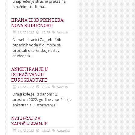
unapređenje stručne prakse na
stručnim studijima...
HRANA IZ 3D PRINTERA,
NOVA BUDUĆNOST!
17.12.2022
10:19
Novosti
Na web stranici Zagrebačkih
otpadnih voda d.d. može se
pročitati o terenskoj nastavi
studenata...
ANKETIRANJE U
ISTRAŽIVANJU
EUROGRADUATE
15.12.2022
18:26
Novosti
Dragi kolege, s danom 12.
prosinca 2022. godine započelo je
anketiranje u istraživanju...
NATJEČAJ ZA
ZAPOŠLJAVANJE
14.12.2022
13:02
Natječaji