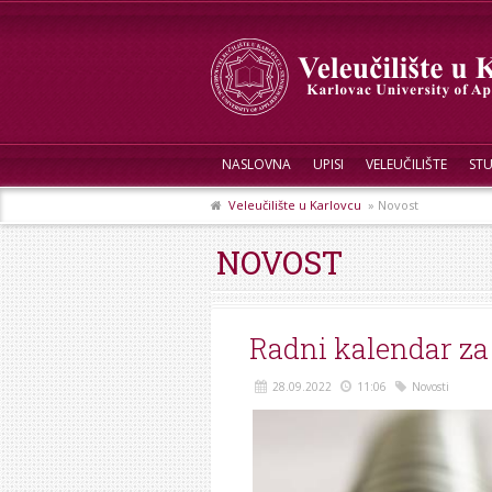
NASLOVNA
UPISI
VELEUČILIŠTE
STU
Veleučilište u Karlovcu
» Novost
NOVOST
Radni kalendar za
28.09.2022
11:06
Novosti