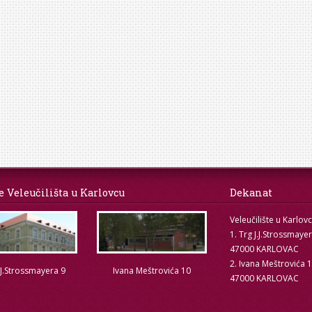
e Veleučilišta u Karlovcu
Dekanat
Veleučilište u Karlov
1. Trg J.J.Strossmaye
47000 KARLOVAC
2. Ivana Meštrovića 
.J.Strossmayera 9
Ivana Meštrovića 10
47000 KARLOVAC