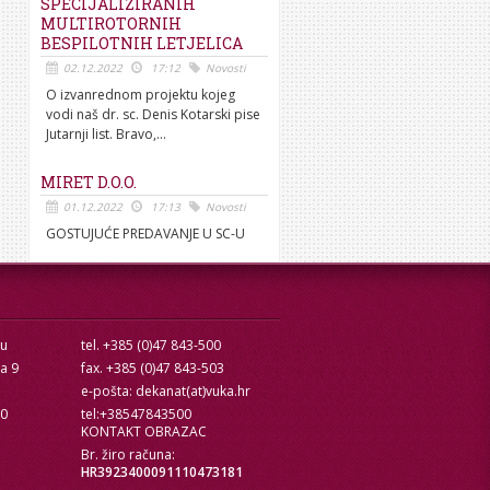
SPECIJALIZIRANIH
MULTIROTORNIH
BESPILOTNIH LETJELICA
02.12.2022
17:12
Novosti
O izvanrednom projektu kojeg
vodi naš dr. sc. Denis Kotarski pise
Jutarnji list. Bravo,...
MIRET D.O.O.
01.12.2022
17:13
Novosti
GOSTUJUĆE PREDAVANJE U SC-U
cu
tel. +385 (0)47 843-500
ra 9
fax. +385 (0)47 843-503
e-pošta: dekanat(at)vuka.hr
10
tel:+38547843500
KONTAKT OBRAZAC
Br. žiro računa:
HR3923400091110473181