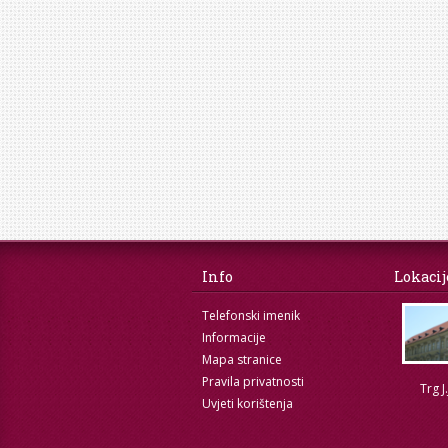
Info
Lokacij
Telefonski imenik
Informacije
Mapa stranice
Pravila privatnosti
Trg J
Uvjeti korištenja