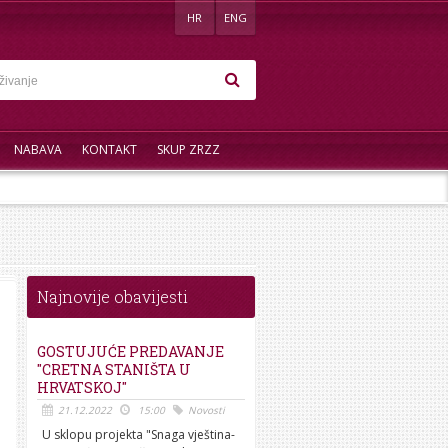
HR
ENG
NABAVA
KONTAKT
SKUP ZRZZ
Najnovije obavijesti
GOSTUJUĆE PREDAVANJE
"CRETNA STANIŠTA U
HRVATSKOJ"
21.12.2022
15:00
Novosti
U sklopu projekta "Snaga vještina-