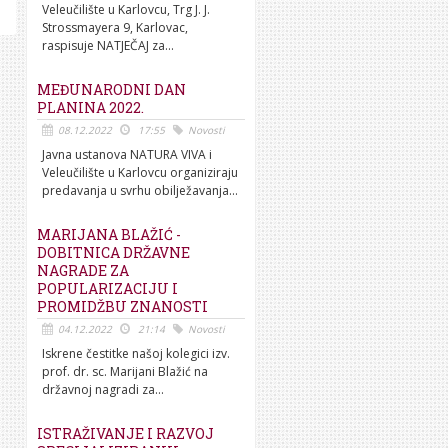
Veleučilište u Karlovcu, Trg J. J.
Strossmayera 9, Karlovac,
raspisuje NATJEČAJ za...
MEĐUNARODNI DAN
PLANINA 2022.
08.12.2022
17:55
Novosti
Javna ustanova NATURA VIVA i
Veleučilište u Karlovcu organiziraju
predavanja u svrhu obilježavanja...
MARIJANA BLAŽIĆ -
DOBITNICA DRŽAVNE
NAGRADE ZA
POPULARIZACIJU I
PROMIDŽBU ZNANOSTI
04.12.2022
21:14
Novosti
Iskrene čestitke našoj kolegici izv.
prof. dr. sc. Marijani Blažić na
državnoj nagradi za...
ISTRAŽIVANJE I RAZVOJ