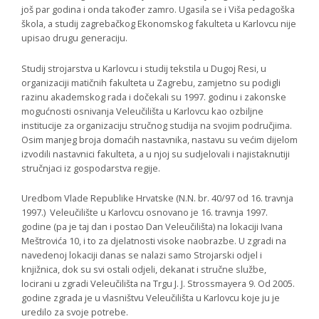
još par godina i onda također zamro. Ugasila se i Viša pedagoška
škola, a studij zagrebačkog Ekonomskog fakulteta u Karlovcu nije
upisao drugu generaciju.
Studij strojarstva u Karlovcu i studij tekstila u Dugoj Resi, u
organizaciji matičnih fakulteta u Zagrebu, zamjetno su podigli
razinu akademskog rada i dočekali su 1997. godinu i zakonske
mogućnosti osnivanja Veleučilišta u Karlovcu kao ozbiljne
institucije za organizaciju stručnog studija na svojim područjima.
Osim manjeg broja domaćih nastavnika, nastavu su većim dijelom
izvodili nastavnici fakulteta, a u njoj su sudjelovali i najistaknutiji
stručnjaci iz gospodarstva regije.
Uredbom Vlade Republike Hrvatske (N.N. br. 40/97 od 16. travnja
1997.) Veleučilište u Karlovcu osnovano je 16. travnja 1997.
godine (pa je taj dan i postao Dan Veleučilišta) na lokaciji Ivana
Meštrovića 10, i to za djelatnosti visoke naobrazbe. U zgradi na
navedenoj lokaciji danas se nalazi samo Strojarski odjel i
knjižnica, dok su svi ostali odjeli, dekanat i stručne službe,
locirani u zgradi Veleučilišta na Trgu J. J. Strossmayera 9. Od 2005.
godine zgrada je u vlasništvu Veleučilišta u Karlovcu koje ju je
uredilo za svoje potrebe.