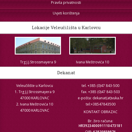
Pravila privatnosti
Uvjeti korištenja
Lokacije Veleučilišta u Karlovcu
Trg J.J.Strossmayera 9
Ivana Meštrovića 10
Dekanat
Veleučilište u Karlovcu
tel. +385 (0)47 843-500
1. Trg J.J.Strossmayera 9
fax. +385 (0)47 843-503
47000 KARLOVAC
e-pošta: dekanat(at)vuka.hr
2. Ivana Meštrovića 10
tel:+38547843500
47000 KARLOVAC
KONTAKT OBRAZAC
Br. žiro računa:
HR3923400091110473181
OIB:
62820859976