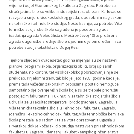
vrijeme i odjel Ekonomskog fakulteta u Zagrebu. Potrebe za
stručnjacima bile su velike, industrijski rast ubrzan i Karlovac se
razvijao u smjeru visokoškolskog grada, s posebnim naglaskom
na tehničke i tehnološke studije. Nešto kasnije, za potrebe Više
tehničke strojarske škole sagrađena je posebna zgrada
(sadašnja zgrada Veleučilišta u Meštrovićevoj 10) te proširena
zgrada dugoreške srednje škole s jednim dijelom uređenim za
potrebe studija tekstilstva u Dugoj Resi.
Tijekom sljedećih dvadesetak godina mijenjali su se nastavni
planovi i programi škola, organizacijski oblici, broj upisanih
studenata, no kontinuitet visokoškolskog obrazovanja nije se
prekidao. Prijelomni trenutak bilo je ljeto 1983. godine kada je,
prema tada važećim zakonskim propisima, postalo nemoguće
samostalno djelovanje viših škola koje su se trebale pridružiti
postojećim fakultetima ili ukinuti. Viša tehnička strojarska škola
udružila se u Fakultet strojarstva i brodogradnje u Zagrebu, a
Viša tehnička tekstilna škola u Tehnološki fakultet u Zagrebu
(današnji Tekstilno-tehnološki fakultet).Viša tehnološka kemijska
škola prestala je s radom, i ta se vrsta obrazovanja ugasila u
Hrvatskoj, dok je kožarski dio studija nastavljen pri Tehnološkom
fakultetu u Zagrebu (današnji Fakultet kemijskog inženjerstva)