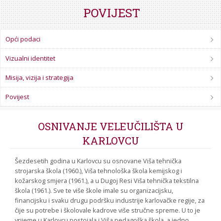
STROJARSTVO
SKUP ZRZZ
POVIJEST
Opći podaci
Vizualni identitet
Misija, vizija i strategija
Povijest
OSNIVANJE VELEUČILIŠTA U
KARLOVCU
Šezdesetih godina u Karlovcu su osnovane Viša tehnička
strojarska škola (1960.), Viša tehnološka škola kemijskog i
kožarskog smjera (1961.), a u Dugoj Resi Viša tehnička tekstilna
škola (1961.). Sve te više škole imale su organizacijsku,
financijsku i svaku drugu podršku industrije karlovačke regije, za
čije su potrebe i školovale kadrove više stručne spreme. U to je
vrijeme u Karlovcu postojala i Viša pedagoška škola, a jedno