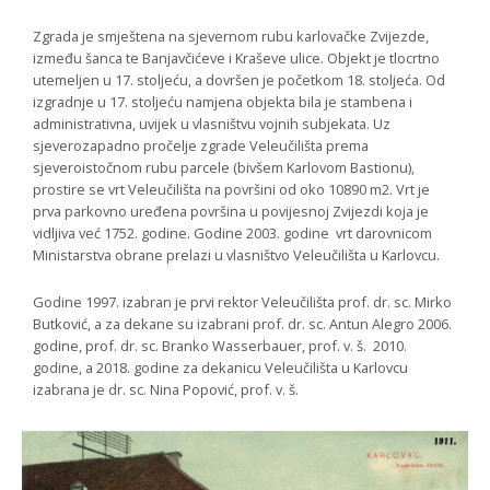
Zgrada je smještena na sjevernom rubu karlovačke Zvijezde,
između šanca te Banjavčićeve i Kraševe ulice. Objekt je tlocrtno
utemeljen u 17. stoljeću, a dovršen je početkom 18. stoljeća. Od
izgradnje u 17. stoljeću namjena objekta bila je stambena i
administrativna, uvijek u vlasništvu vojnih subjekata. Uz
sjeverozapadno pročelje zgrade Veleučilišta prema
sjeveroistočnom rubu parcele (bivšem Karlovom Bastionu),
prostire se vrt Veleučilišta na površini od oko 10890 m2. Vrt je
prva parkovno uređena površina u povijesnoj Zvijezdi koja je
vidljiva već 1752. godine. Godine 2003. godine vrt darovnicom
Ministarstva obrane prelazi u vlasništvo Veleučilišta u Karlovcu.
Godine 1997. izabran je prvi rektor Veleučilišta prof. dr. sc. Mirko
Butković, a za dekane su izabrani prof. dr. sc. Antun Alegro 2006.
godine, prof. dr. sc. Branko Wasserbauer, prof. v. š. 2010.
godine, a 2018. godine za dekanicu Veleučilišta u Karlovcu
izabrana je dr. sc. Nina Popović, prof. v. š.