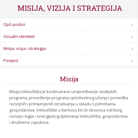
STROJARSTVO
SKUP ZRZZ
MISIJA, VIZIJA I STRATEGIJA
Opći podaci
Vizualni identitet
Misija, vizija i strategija
Povijest
Misija
Misija Veleučilišta je kontinuirano unapređivanje studijskih
programa, provođenje programa cjeloživotnog učenja i provedba
razvojnih i primijenjenih istraživanja u skladu s potrebama
gospodarstva. Veleučilište u Karlovcu bit će okosnica održivog
razvoja regije i sinergijskog djelovanja Veleučilišta, gospodarstva
i društvene zajednice.