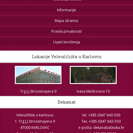
Informacije
Mapa stranice
Pravila privatnosti
Uvjeti korištenja
Lokacije Veleučilišta u Karlovcu
Trg J.J.Strossmayera 9
Ivana Meštrovića 10
Dekanat
Veleučilište u Karlovcu
tel. +385 (0)47 843-500
1. Trg J.J.Strossmayera 9
fax. +385 (0)47 843-503
47000 KARLOVAC
e-pošta: dekanat(at)vuka.hr