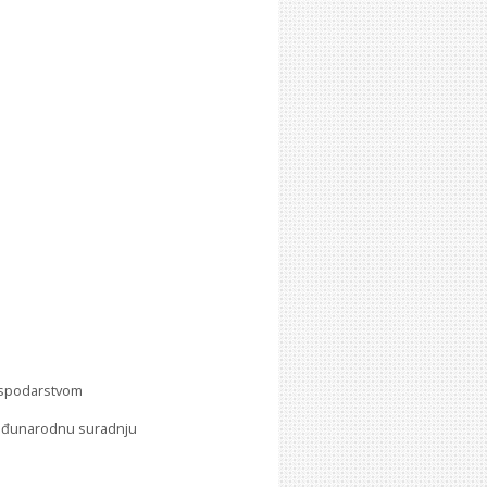
gospodarstvom
 međunarodnu suradnju