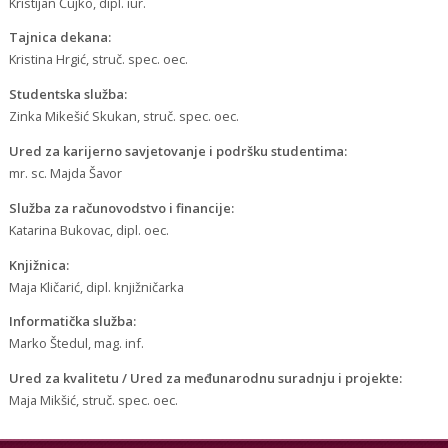
Kristijan Čujko, dipl. iur.
Tajnica dekana:
Kristina Hrgić, struč. spec. oec.
Studentska služba:
Zinka Mikešić Skukan, struč. spec. oec.
Ured za karijerno savjetovanje i podršku studentima:
mr. sc. Majda Šavor
Služba za računovodstvo i financije:
Katarina Bukovac, dipl. oec.
Knjižnica:
Maja Kličarić, dipl. knjižničarka
Informatička služba:
Marko Štedul, mag. inf.
Ured za kvalitetu / Ured za međunarodnu suradnju i projekte:
Maja Mikšić, struč. spec. oec.