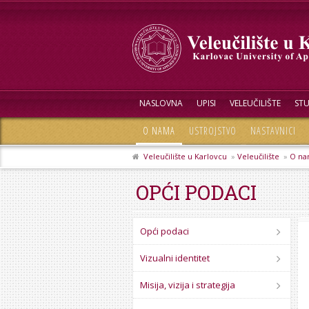
NASLOVNA
UPISI
VELEUČILIŠTE
STU
O NAMA
USTROJSTVO
NASTAVNICI
Veleučilište u Karlovcu
»
Veleučilište
»
O na
OPĆI PODACI
Opći podaci
Vizualni identitet
Misija, vizija i strategija