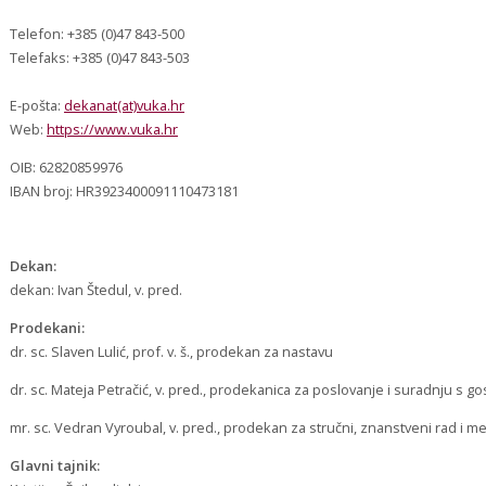
Telefon: +385 (0)47 843-500
Telefaks: +385 (0)47 843-503
E-pošta:
dekanat(at)vuka.hr
Web:
https://www.vuka.hr
OIB: 62820859976
IBAN broj: HR3923400091110473181
Dekan:
dekan: Ivan Štedul, v. pred.
Prodekani:
dr. sc. Slaven Lulić, prof. v. š., prodekan za nastavu
dr. sc. Mateja Petračić, v. pred., prodekanica za poslovanje i suradnju s 
mr. sc. Vedran Vyroubal, v. pred., prodekan za stručni, znanstveni rad i
Glavni tajnik: