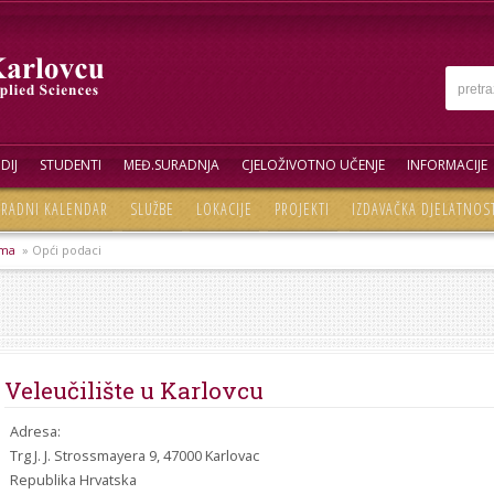
DIJ
STUDENTI
MEĐ.SURADNJA
CJELOŽIVOTNO UČENJE
INFORMACIJE
RADNI KALENDAR
SLUŽBE
LOKACIJE
PROJEKTI
IZDAVAČKA DJELATNOS
ma
» Opći podaci
Veleučilište u Karlovcu
Adresa:
Trg J. J. Strossmayera 9, 47000 Karlovac
Republika Hrvatska