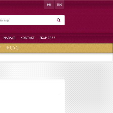
HR
ENG
NABAVA
KONTAKT
SKUP ZRZZ
T
NATJEČAJI