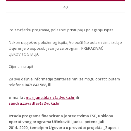
40
Po završetku programa, polaznici pristupaju polaganju ispita.
Nakon uspješno položenog ispita, Veleučilište polaznicima izdaje
Uvjerenje o osposobljavanju za program: PRERAĐIVAČ
LJEKOVITOG BILJA.
Cijena: na upit
Za sve daljnje informacije zainteresirani se mogu obratiti putem
telefona
047/ 843 568, ili
e-maila :
marijana.blazic(at)vuka.hr
ili
sandra.zavadlav(at)vuka.hr
Izrada programa financirana je sredstvima ESF, u sklopu
operativnog programa Učinkoviti ljudski potencijali
2014.-2020., temeljem Ugovora o provedbi projekta „Zaposli