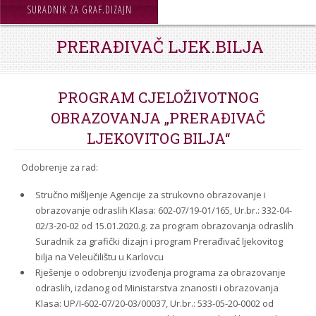
STROJARSTVO
SURADNIK ZA GRAF.DIZAJN
SKUP ZRZZ
PRERAĐIVAČ LJEK.BILJA
PROGRAM CJELOŽIVOTNOG
OBRAZOVANJA „PRERAĐIVAČ
LJEKOVITOG BILJA“
Odobrenje za rad:
Stručno mišljenje Agencije za strukovno obrazovanje i
obrazovanje odraslih Klasa: 602-07/19-01/165, Ur.br.: 332-04-
02/3-20-02 od 15.01.2020.g. za program obrazovanja odraslih
Suradnik za grafički dizajn i program Prerađivač ljekovitog
bilja na Veleučilištu u Karlovcu
Rješenje o odobrenju izvođenja programa za obrazovanje
odraslih, izdanog od Ministarstva znanosti i obrazovanja
Klasa: UP/I-602-07/20-03/00037, Ur.br.: 533-05-20-0002 od