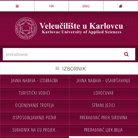
Stručni studij
HR
ENG
LOVSTVO I ZAŠTITA PRIRODE
MEHATRONIKA
PREHRAMBENA TEHNOLOGIJA
SESTRINSTVO
SIGURNOST I ZAŠTITA
STROJARSTVO
JAVNA NABAVA - IZOBRAZBA
JAVNA NABAVA - USAVRŠAVANJE
NASLOVNA
UPISI
TEKSTILSTVO
TURISTIČKI VODIČI
LOVOČUVAR
VELEUČILIŠTE
STUDIJ
UGOSTITELJSTVO
OCJENJIVANJE TROFEJA
STRANI JEZICI
STUDENTI
MEĐ.SURADNJA
Specijalistički studij
OSPOSOBLJAVANJE POŽAR
PRERAĐIVAČ PREH.SIROVINA
CJELOŽIVOTNO UČENJE
INFORMACIJE
POSLOVNO UPRAVLJANJE
SIGURNOST I ZAŠTITA
SURADNIK NA EU PROJEK.
PRERAĐIVAČ LJEK.BILJA
NABAVA
KONTAKT