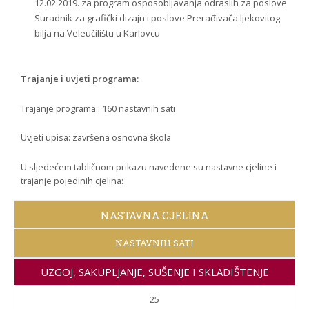
12.02.2019. za program osposobljavanja odraslih za poslove
Suradnik za grafički dizajn i poslove Prerađivača ljekovitog
bilja na Veleučilištu u Karlovcu
Trajanje i uvjeti programa:
Trajanje programa : 160 nastavnih sati
Uvjeti upisa: završena osnovna škola
U sljedećem tabličnom prikazu navedene su nastavne cjeline i
trajanje pojedinih cjelina:
NASTAVNA CJELINA
NASTAVNIH SATI
UZGOJ, SAKUPLJANJE, SUŠENJE I SKLADIŠTENJE
LJEKOVITOG BILJA
25