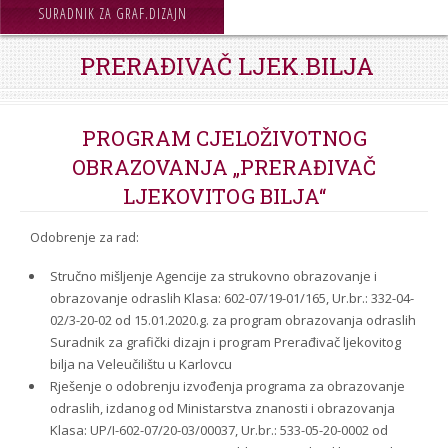
STROJARSTVO
SURADNIK ZA GRAF.DIZAJN
SKUP ZRZZ
PRERAĐIVAČ LJEK.BILJA
PROGRAM CJELOŽIVOTNOG
OBRAZOVANJA „PRERAĐIVAČ
LJEKOVITOG BILJA“
Odobrenje za rad:
Stručno mišljenje Agencije za strukovno obrazovanje i
obrazovanje odraslih Klasa: 602-07/19-01/165, Ur.br.: 332-04-
02/3-20-02 od 15.01.2020.g. za program obrazovanja odraslih
Suradnik za grafički dizajn i program Prerađivač ljekovitog
bilja na Veleučilištu u Karlovcu
Rješenje o odobrenju izvođenja programa za obrazovanje
odraslih, izdanog od Ministarstva znanosti i obrazovanja
Klasa: UP/I-602-07/20-03/00037, Ur.br.: 533-05-20-0002 od