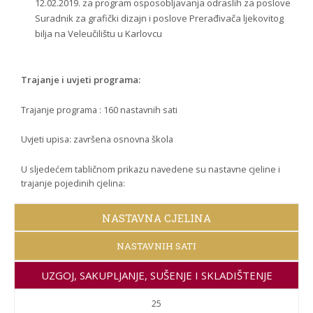
12.02.2019. za program osposobljavanja odraslih za poslove
Suradnik za grafički dizajn i poslove Prerađivača ljekovitog
bilja na Veleučilištu u Karlovcu
Trajanje i uvjeti programa:
Trajanje programa : 160 nastavnih sati
Uvjeti upisa: završena osnovna škola
U sljedećem tabličnom prikazu navedene su nastavne cjeline i
trajanje pojedinih cjelina:
NASTAVNA CJELINA
NASTAVNIH SATI
UZGOJ, SAKUPLJANJE, SUŠENJE I SKLADIŠTENJE
LJEKOVITOG BILJA
25