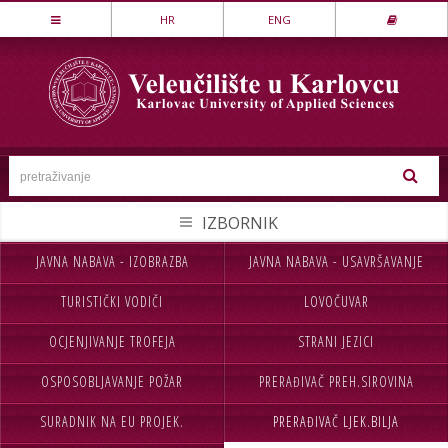
Stručni studij
HR
ENG
LOVSTVO I ZAŠTITA PRIRODE
MEHATRONIKA
PREHRAMBENA TEHNOLOGIJA
SESTRINSTVO
SIGURNOST I ZAŠTITA
STROJARSTVO
JAVNA NABAVA - IZOBRAZBA
JAVNA NABAVA - USAVRŠAVANJE
NASLOVNA
UPISI
TEKSTILSTVO
TURISTIČKI VODIČI
LOVOČUVAR
VELEUČILIŠTE
STUDIJ
UGOSTITELJSTVO
OCJENJIVANJE TROFEJA
STRANI JEZICI
STUDENTI
MEĐ.SURADNJA
Specijalistički studij
OSPOSOBLJAVANJE POŽAR
PRERAĐIVAČ PREH.SIROVINA
CJELOŽIVOTNO UČENJE
INFORMACIJE
POSLOVNO UPRAVLJANJE
SIGURNOST I ZAŠTITA
SURADNIK NA EU PROJEK.
PRERAĐIVAČ LJEK.BILJA
NABAVA
KONTAKT