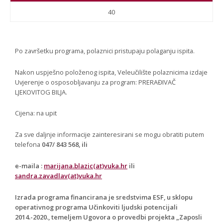
40
Po završetku programa, polaznici pristupaju polaganju ispita.
Nakon uspješno položenog ispita, Veleučilište polaznicima izdaje
Uvjerenje o osposobljavanju za program: PRERAĐIVAČ
LJEKOVITOG BILJA.
Cijena: na upit
Za sve daljnje informacije zainteresirani se mogu obratiti putem
telefona
047/ 843 568, ili
e-maila :
marijana.blazic(at)vuka.hr
ili
sandra.zavadlav(at)vuka.hr
Izrada programa financirana je sredstvima ESF, u sklopu
operativnog programa Učinkoviti ljudski potencijali
2014.-2020., temeljem Ugovora o provedbi projekta „Zaposli