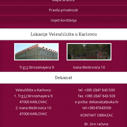
Pravila privatnosti
Uvjeti korištenja
Lokacije Veleučilišta u Karlovcu
Trg J.J.Strossmayera 9
Ivana Meštrovića 10
Dekanat
Veleučilište u Karlovcu
tel. +385 (0)47 843-500
1. Trg J.J.Strossmayera 9
fax. +385 (0)47 843-503
47000 KARLOVAC
e-pošta: dekanat(at)vuka.hr
2. Ivana Meštrovića 10
tel:+38547843500
47000 KARLOVAC
KONTAKT OBRAZAC
Br. žiro računa: