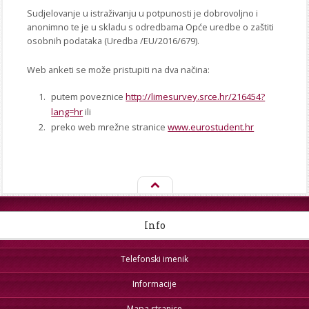
Sudjelovanje u istraživanju u potpunosti je dobrovoljno i
anonimno te je u skladu s odredbama Opće uredbe o zaštiti
osobnih podataka (Uredba /EU/2016/679).
Web anketi se može pristupiti na dva načina:
putem poveznice
http://limesurvey.srce.hr/216454?
lang=hr
ili
preko web mrežne stranice
www.eurostudent.hr
Info
Telefonski imenik
Informacije
Mapa stranice