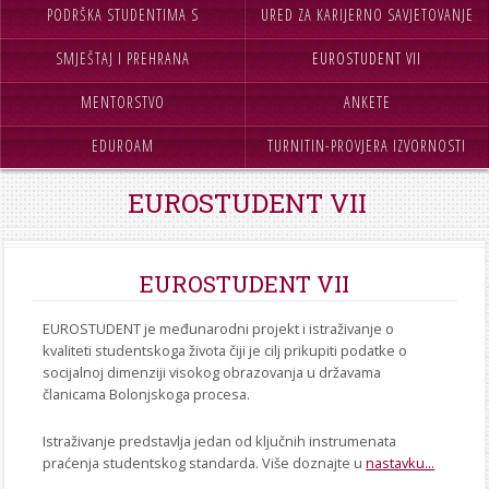
STROJARSTVO
PODRŠKA STUDENTIMA S
URED ZA KARIJERNO SAVJETOVANJE
SKUP ZRZZ
SMJEŠTAJ I PREHRANA
INVALIDITETOM
EUROSTUDENT VII
I PODRŠKU
MENTORSTVO
ANKETE
EDUROAM
TURNITIN-PROVJERA IZVORNOSTI
RADOVA
EUROSTUDENT VII
EUROSTUDENT VII
EUROSTUDENT je međunarodni projekt i istraživanje o
kvaliteti studentskoga života čiji je cilj prikupiti podatke o
socijalnoj dimenziji visokog obrazovanja u državama
članicama Bolonjskoga procesa.
Istraživanje predstavlja jedan od ključnih instrumenata
praćenja studentskog standarda. Više doznajte u
nastavku...