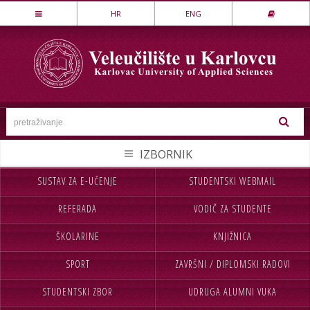
Stručni studij
HR
ENG
LOVSTVO I ZAŠTITA PRIRODE
MEHATRONIKA
PREHRAMBENA TEHNOLOGIJA
SESTRINSTVO
SIGURNOST I ZAŠTITA
STROJARSTVO
SUSTAV ZA E-UČENJE
STUDENTSKI WEBMAIL
NASLOVNA
UPISI
TEKSTILSTVO
REFERADA
VODIČ ZA STUDENTE
VELEUČILIŠTE
STUDIJ
UGOSTITELJSTVO
ŠKOLARINE
KNJIŽNICA
STUDENTI
MEĐ.SURADNJA
Specijalistički studij
SPORT
ZAVRŠNI / DIPLOMSKI RADOVI
CJELOŽIVOTNO UČENJE
INFORMACIJE
POSLOVNO UPRAVLJANJE
SIGURNOST I ZAŠTITA
STUDENTSKI ZBOR
UDRUGA ALUMNI VUKA
NABAVA
KONTAKT