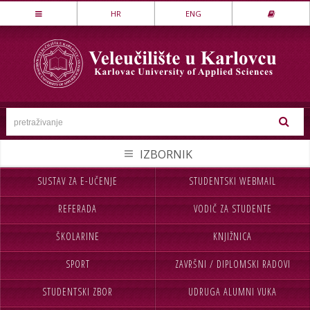
Stručni studij
HR
ENG
LOVSTVO I ZAŠTITA PRIRODE
MEHATRONIKA
PREHRAMBENA TEHNOLOGIJA
SESTRINSTVO
SIGURNOST I ZAŠTITA
STROJARSTVO
SUSTAV ZA E-UČENJE
STUDENTSKI WEBMAIL
NASLOVNA
UPISI
TEKSTILSTVO
REFERADA
VODIČ ZA STUDENTE
VELEUČILIŠTE
STUDIJ
UGOSTITELJSTVO
ŠKOLARINE
KNJIŽNICA
STUDENTI
MEĐ.SURADNJA
Specijalistički studij
SPORT
ZAVRŠNI / DIPLOMSKI RADOVI
CJELOŽIVOTNO UČENJE
INFORMACIJE
POSLOVNO UPRAVLJANJE
SIGURNOST I ZAŠTITA
STUDENTSKI ZBOR
UDRUGA ALUMNI VUKA
NABAVA
KONTAKT