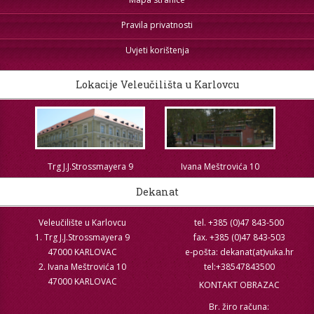
Pravila privatnosti
Uvjeti korištenja
Lokacije Veleučilišta u Karlovcu
Trg J.J.Strossmayera 9
Ivana Meštrovića 10
Dekanat
Veleučilište u Karlovcu
tel. +385 (0)47 843-500
1. Trg J.J.Strossmayera 9
fax. +385 (0)47 843-503
47000 KARLOVAC
e-pošta: dekanat(at)vuka.hr
2. Ivana Meštrovića 10
tel:+38547843500
47000 KARLOVAC
KONTAKT OBRAZAC
Br. žiro računa: