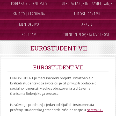
STROJARSTVO
PODRŠKA STUDENTIMA S
URED ZA KARIJERNO SAVJETOVANJE
SKUP ZRZZ
SMJEŠTAJ I PREHRANA
INVALIDITETOM
EUROSTUDENT VII
I PODRŠKU
MENTORSTVO
ANKETE
EDUROAM
TURNITIN-PROVJERA IZVORNOSTI
RADOVA
EUROSTUDENT VII
EUROSTUDENT VII
EUROSTUDENT je međunarodni projekt i istraživanje o
kvaliteti studentskoga života čiji je cilj prikupiti podatke o
socijalnoj dimenziji visokog obrazovanja u državama
članicama Bolonjskoga procesa.
Istraživanje predstavlja jedan od ključnih instrumenata
praćenja studentskog standarda. Više doznajte u
nastavku...