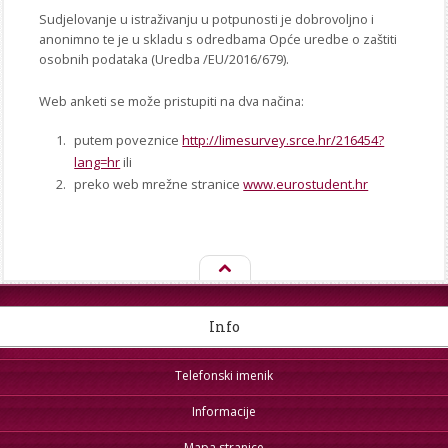
Sudjelovanje u istraživanju u potpunosti je dobrovoljno i
anonimno te je u skladu s odredbama Opće uredbe o zaštiti
osobnih podataka (Uredba /EU/2016/679).
Web anketi se može pristupiti na dva načina:
putem poveznice
http://limesurvey.srce.hr/216454?
lang=hr
ili
preko web mrežne stranice
www.eurostudent.hr
Info
Telefonski imenik
Informacije
Mapa stranice