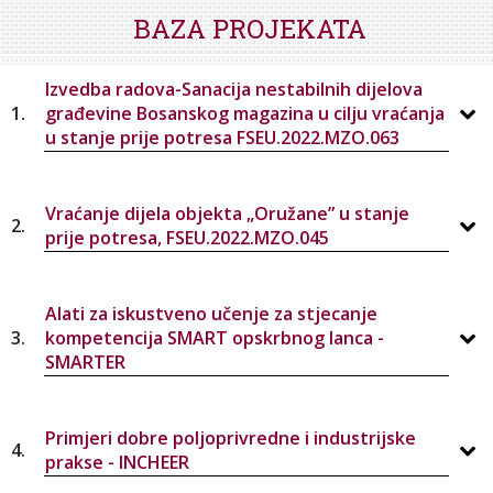
STROJARSTVO
SKUP ZRZZ
BAZA PROJEKATA
Izvedba radova-Sanacija nestabilnih dijelova
1.
građevine Bosanskog magazina u cilju vraćanja
u stanje prije potresa FSEU.2022.MZO.063
Vraćanje dijela objekta „Oružane” u stanje
2.
prije potresa, FSEU.2022.MZO.045
Alati za iskustveno učenje za stjecanje
3.
kompetencija SMART opskrbnog lanca -
SMARTER
Primjeri dobre poljoprivredne i industrijske
4.
prakse - INCHEER