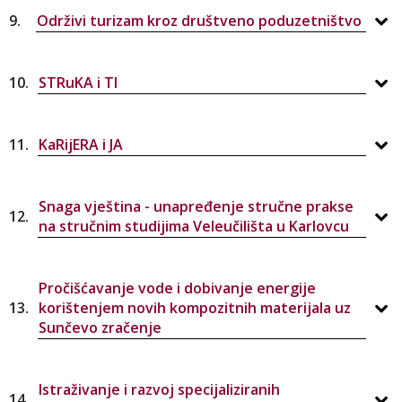
9.
Održivi turizam kroz društveno poduzetništvo
10.
STRuKA i TI
11.
KaRijERA i JA
Snaga vještina - unapređenje stručne prakse
12.
na stručnim studijima Veleučilišta u Karlovcu
Pročišćavanje vode i dobivanje energije
13.
korištenjem novih kompozitnih materijala uz
Sunčevo zračenje
Istraživanje i razvoj specijaliziranih
14.