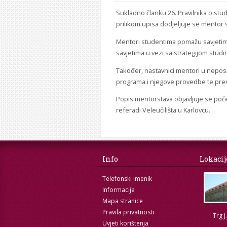
Sukladno članku 26. Pravilnika o stud
prilikom upisa dodjeljuje se mentor 
Mentori studentima pomažu savjetima 
savjetima u vezi sa strategijom studir
Također, nastavnici mentori u nepos
programa i njegove provedbe te pren
Popis mentorstava objavljuje se poč
referadi Veleučilišta u Karlovcu.
Info
Lokacij
Telefonski imenik
Informacije
Mapa stranice
Pravila privatnosti
Trg J
Uvjeti korištenja