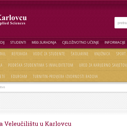
DIJ
STUDENTI
MEĐ.SURADNJA
CJELOŽIVOTNO UČENJE
INFORMACIJE
AIL
REFERADA
VODIČ ZA STUDENTE
ŠKOLARINE
KNJIŽNICA
SPORT
KA
PODRŠKA STUDENTIMA S INVALIDITETOM
URED ZA KARIJERNO SAVJETOV
ETE
EDUROAM
TURNITIN-PROVJERA IZVORNOSTI RADOVA
tvo
 Veleučilištu u Karlovcu