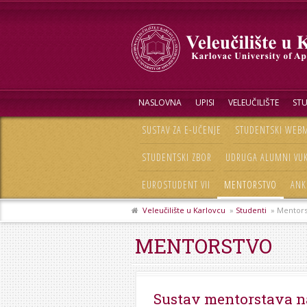
NASLOVNA
UPISI
VELEUČILIŠTE
STU
SUSTAV ZA E-UČENJE
STUDENTSKI WEBM
STUDENTSKI ZBOR
UDRUGA ALUMNI VU
EUROSTUDENT VII
MENTORSTVO
ANK
Veleučilište u Karlovcu
»
Studenti
» Mentors
MENTORSTVO
Sustav mentorstava na