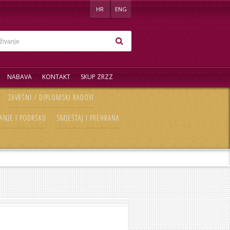
HR
ENG
NABAVA
KONTAKT
SKUP ZRZZ
ZAVRŠNI / DIPLOMSKI RADOVI
ANJE I PODRŠKU
SMJEŠTAJ I PREHRANA