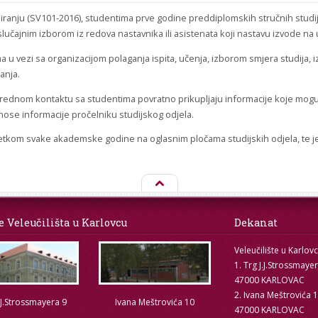
iranju (SV101-2016), studentima prve godine preddiplomskih stručnih studija 
slučajnim izborom iz redova nastavnika ili asistenata koji nastavu izvode na
u vezi sa organizacijom polaganja ispita, učenja, izborom smjera studija, i
anja.
rednom kontaktu sa studentima povratno prikupljaju informacije koje mogu u
ose informacije pročelniku studijskog odjela.
etkom svake akademske godine na oglasnim pločama studijskih odjela, te j
e Veleučilišta u Karlovcu
Dekanat
Veleučilište u Karlov
1. Trg J.J.Strossmaye
47000 KARLOVAC
2. Ivana Meštrovića 
.J.Strossmayera 9
Ivana Meštrovića 10
47000 KARLOVAC