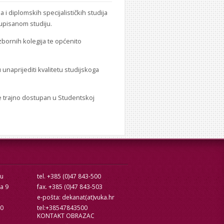
i diplomskih specijalističkih studija
 upisanom studiju.
zbornih kolegija te općenito
naprijediti kvalitetu studijskoga
e trajno dostupan u Studentskoj
cu
tel. +385 (0)47 843-500
ra 9
fax. +385 (0)47 843-503
e-pošta: dekanat(at)vuka.hr
10
tel:+38547843500
KONTAKT OBRAZAC