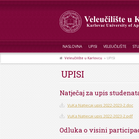
NASLOVNA
UPISI
VELEUČILIŠTE
STU
Veleučilište u Karlovcu
» UPISI
UPISI
Natječaj za upis studenat
VuKa Natjecaj upis 2022-2023-2.doc
VuKa Natjecaj upis 2022-2023-2.pdf
Odluka o visini participa