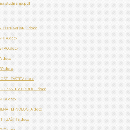
ima studiranja.pdf
VNO UPRAVLJANJE.docx
ASTITA.docx
RSTVO.docx
TA.docx
TVO.docx
NOST I ZAŠTITA.docx
VO I ZASTITA PRIRODE.docx
NIKA.docx
MBENA TEHNOLOGIJA.docx
TI I ZAŠTITE.docx
STVO.docx