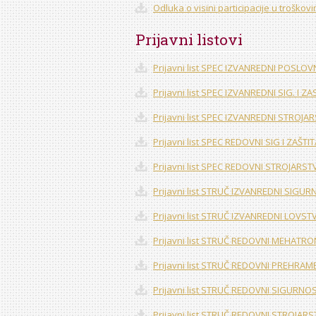
Odluka o visini participacije u troškov
Prijavni listovi
Prijavni list SPEC IZVANREDNI POSLO
Prijavni list SPEC IZVANREDNI SIG. I Z
Prijavni list SPEC IZVANREDNI STROJA
Prijavni list SPEC REDOVNI SIG I ZAŠTI
Prijavni list SPEC REDOVNI STROJARS
Prijavni list STRUČ IZVANREDNI SIGUR
Prijavni list STRUČ IZVANREDNI LOVST
Prijavni list STRUČ REDOVNI MEHATRO
Prijavni list STRUČ REDOVNI PREHRA
Prijavni list STRUČ REDOVNI SIGURNOS
Prijavni list STRUČ REDOVNI STROJAR