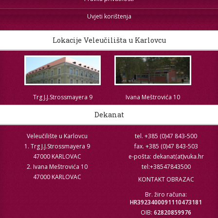
Uvjeti korištenja
Lokacije Veleučilišta u Karlovcu
Trg J.J.Strossmayera 9
Ivana Meštrovića 10
Dekanat
Veleučilište u Karlovcu
tel. +385 (0)47 843-500
1. Trg J.J.Strossmayera 9
fax. +385 (0)47 843-503
47000 KARLOVAC
e-pošta: dekanat(at)vuka.hr
2. Ivana Meštrovića 10
tel:+38547843500
47000 KARLOVAC
KONTAKT OBRAZAC
Br. žiro računa:
HR3923400091110473181
OIB:
62820859976