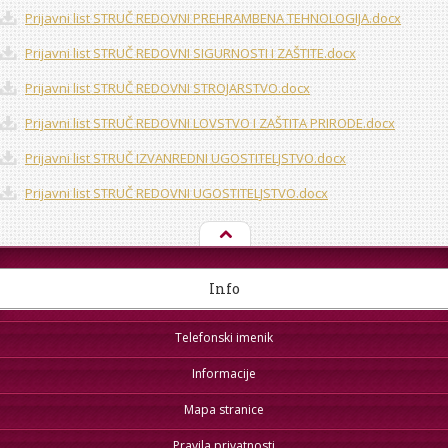
Prijavni list STRUČ REDOVNI PREHRAMBENA TEHNOLOGIJA.docx
Prijavni list STRUČ REDOVNI SIGURNOSTI I ZAŠTITE.docx
Prijavni list STRUČ REDOVNI STROJARSTVO.docx
Prijavni list STRUČ REDOVNI LOVSTVO I ZAŠTITA PRIRODE.docx
Prijavni list STRUČ IZVANREDNI UGOSTITELJSTVO.docx
Prijavni list STRUČ REDOVNI UGOSTITELJSTVO.docx
Info
Telefonski imenik
Informacije
Mapa stranice
Pravila privatnosti