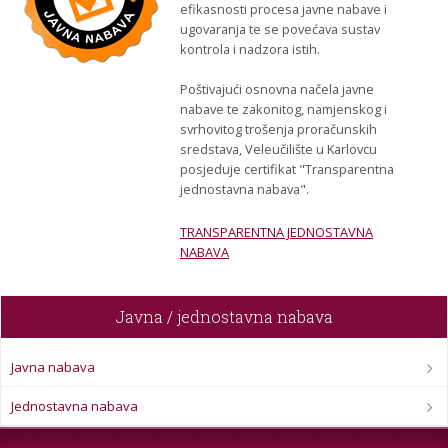
STROJARSTVO
efikasnosti procesa javne nabave i
SKUP ZRZZ
ugovaranja te se povećava sustav
kontrola i nadzora istih.
Poštivajući osnovna načela javne
nabave te zakonitog, namjenskog i
svrhovitog trošenja proračunskih
sredstava, Veleučilište u Karlovcu
posjeduje certifikat "Transparentna
jednostavna nabava".
TRANSPARENTNA JEDNOSTAVNA
NABAVA
Javna / jednostavna nabava
Javna nabava
Jednostavna nabava