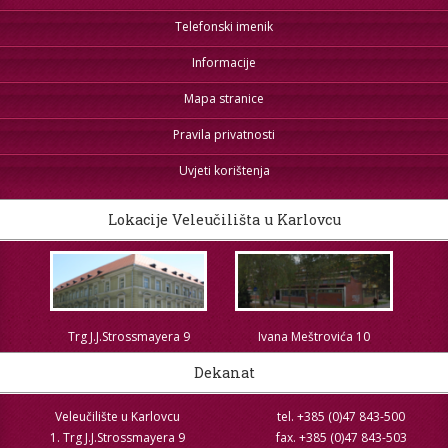
Telefonski imenik
Informacije
Mapa stranice
Pravila privatnosti
Uvjeti korištenja
Lokacije Veleučilišta u Karlovcu
Trg J.J.Strossmayera 9
Ivana Meštrovića 10
Dekanat
Veleučilište u Karlovcu
tel. +385 (0)47 843-500
1. Trg J.J.Strossmayera 9
fax. +385 (0)47 843-503