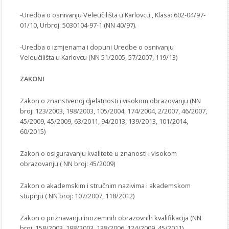
STROJARSTVO
SKUP ZRZZ
-Uredba o osnivanju Veleučilišta u Karlovcu , Klasa: 602-04/97-
01/10, Urbroj: 5030104-97-1 (NN 40/97).
-Uredba o izmjenama i dopuni Uredbe o osnivanju
Veleučilišta u Karlovcu (NN 51/2005, 57/2007, 119/13)
ZAKONI
Zakon o znanstvenoj djelatnosti i visokom obrazovanju (NN
broj: 123/2003, 198/2003, 105/2004, 174/2004, 2/2007, 46/2007,
45/2009, 45/2009, 63/2011, 94/2013, 139/2013, 101/2014,
60/2015)
Zakon o osiguravanju kvalitete u znanosti i visokom
obrazovanju ( NN broj: 45/2009)
Zakon o akademskim i stručnim nazivima i akademskom
stupnju ( NN broj: 107/2007, 118/2012)
Zakon o priznavanju inozemnih obrazovnih kvalifikacija (NN
broj: 158/2003, 198/2003, 138/2006, 124/2009, 45/2011)