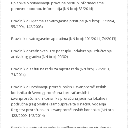
upisnika o ostvarivanju prava na pristup informacijama i
ponovnu uporabu informacija (NN broj: 83/2014)
Pravilnik o uvjetima za vatrogasne pristupe (NN broj: 35/1994,
55/1994, 142/2003)
Pravilnik o vatrogasnim aparatima (NN broj: 101/2011, 74/2013)
Pravilnik o vrednovanju te postupku odabiranja i izlučivanja
arhivskog gradiva (NN broj: 90/02)
Pravilnik o zaštiti na radu za mjesta rada (NN broj: 29/2013,
71/2014)
Pravilnik o utvrđivanju proračunskih i izvanproračunskih
korisnika državnog proračuna i proračunskih i
izvanproračunskih korisnika proračuna jedinica lokalne i
područne (regionalne) samouprave te o načinu vođenja
Registra proračunskih i izvanproračunskih korisnika (NN broj:
128/2009, 142/2014)
Pravilnik o potpori za pokriće troškova prehrane studenata