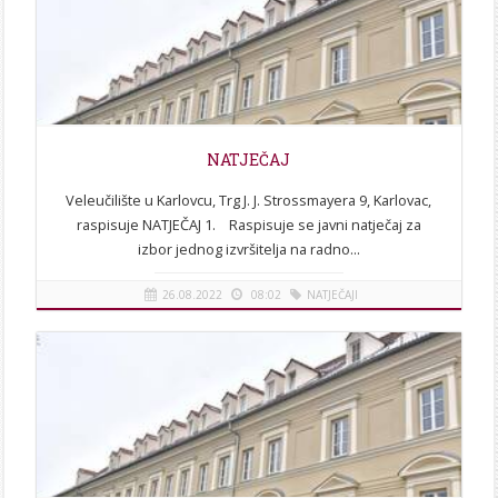
NATJEČAJ
Veleučilište u Karlovcu, Trg J. J. Strossmayera 9, Karlovac,
raspisuje NATJEČAJ 1. Raspisuje se javni natječaj za
izbor jednog izvršitelja na radno...
26.08.2022
08:02
NATJEČAJI
[više]