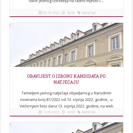
izbor jednog izvršitelja na radno mjesto I....
05.10.2022
08:00
NATJEČAJI
[više]
OBAVIJEST O IZBORU KANDIDATA PO
NATJEČAJU
Temeljem javnog natječaja objavljenog u Narodnim
novinama broj 81/2022 od 13. srpnja 2022. godine, u
Večernjem listu dana 13. srpnja 2022. godine, na web
stranicama...
13.09.2022
10:03
NATJEČAJI
[više]