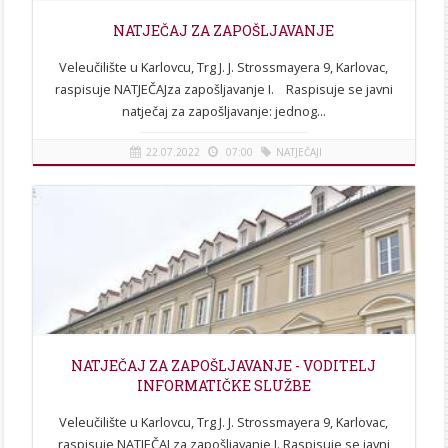
NATJEČAJ ZA ZAPOŠLJAVANJE
Veleučilište u Karlovcu, Trg J. J. Strossmayera 9, Karlovac,
raspisuje NATJEČAJza zapošljavanje I. Raspisuje se javni
natječaj za zapošljavanje: jednog...
22.07.2022
07:00
NATJEČAJI
[više]
NATJEČAJ ZA ZAPOŠLJAVANJE - VODITELJ
INFORMATIČKE SLUŽBE
Veleučilište u Karlovcu, Trg J. J. Strossmayera 9, Karlovac,
raspisuje NATJEČAJ za zapošljavanje I. Raspisuje se javni