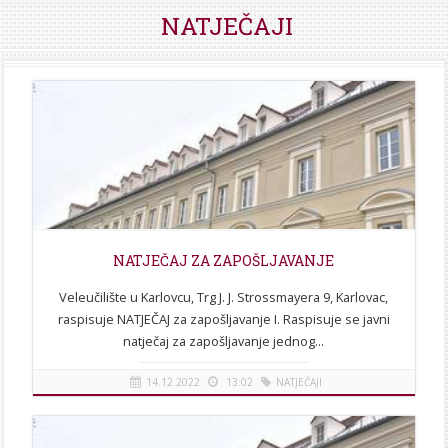
STROJARSTVO
SKUP ZRZZ
NATJEČAJI
NATJEČAJ ZA ZAPOŠLJAVANJE
Veleučilište u Karlovcu, Trg J. J. Strossmayera 9, Karlovac,
raspisuje NATJEČAJ za zapošljavanje I. Raspisuje se javni
natječaj za zapošljavanje jednog...
14.12.2022
13:02
NATJEČAJI
[više]