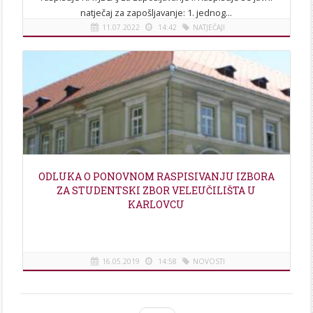
natječaj za zapošljavanje: 1. jednog...
11.07.2022
14:42
NATJEČAJI
[više]
ODLUKA O PONOVNOM RASPISIVANJU IZBORA
ZA STUDENTSKI ZBOR VELEUČILIŠTA U
KARLOVCU
16.05.2019
14:58
NOVOSTI