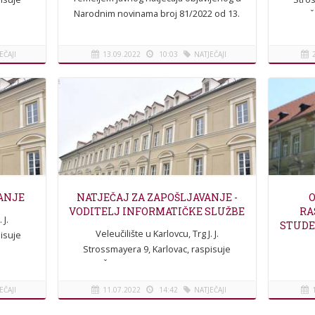
Narodnim novinama broj 81/2022 od 13.
atječaj
NATJEČA
srpnja 2022. godine, u Večernjem listu
na radno
za izb
dana 13. srpnja 2022. godine, na web
EČAJI
13.09.2022
10:03
NATJEČAJI
stranicama...
[više]
VANJE
NATJEČAJ ZA ZAPOŠLJAVANJE -
VODITELJ INFORMATIČKE SLUŽBE
RA
 J.
STUDE
Veleučilište u Karlovcu, Trg J. J.
isuje
Strossmayera 9, Karlovac, raspisuje
spisuje
NATJEČAJ za zapošljavanje I. Raspisuje
anje:
se javni natječaj za zapošljavanje: 1.
EČAJI
11.07.2022
14:42
NATJEČAJI
jednog...