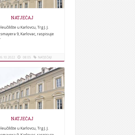
NATJEČAJ
leučilište u Karlovcu, Trg J. J.
smayera 9, Karlovac, raspisuje
AJza zapošljavanje 1. Raspisuje
vni natječaj za zapošljavanje:
1.1....
26.10.2022
08:05
NATJEČAJI
[više]
NATJEČAJ
leučilište u Karlovcu, Trg J. J.
smayera 9, Karlovac, raspisuje