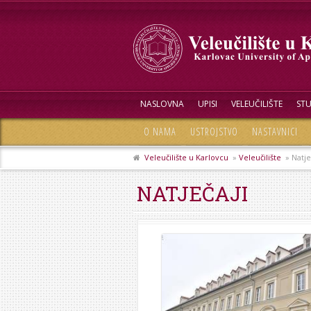
NASLOVNA
UPISI
VELEUČILIŠTE
STU
O NAMA
USTROJSTVO
NASTAVNICI
Veleučilište u Karlovcu
»
Veleučilište
» Natje
NATJEČAJI