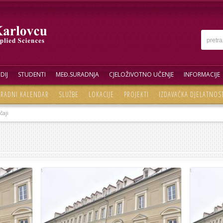
DIJ
STUDENTI
MEĐ.SURADNJA
CJELOŽIVOTNO UČENJE
INFORMACIJE
RADNI KALENDAR
SLUŽBE
LOKACIJE
PROJEKTI
IZDAVAČKA DJELATNOS
čaji