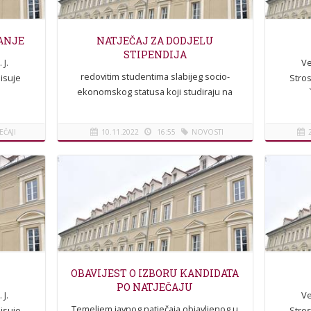
VANJE
NATJEČAJ ZA DODJELU
STIPENDIJA
 J.
Ve
redovitim studentima slabijeg socio-
isuje
Stros
ekonomskog statusa koji studiraju na
spisuje
NATJEČ
Veleučilištu u Karlovcu za akademsku
anje
se ja
godinu 2022./2023.
EČAJI
10.11.2022
16:55
NOVOSTI
OBAVIJEST O IZBORU KANDIDATA
PO NATJEČAJU
 J.
Ve
Temeljem javnog natječaja objavljenog u
isuje
Stros