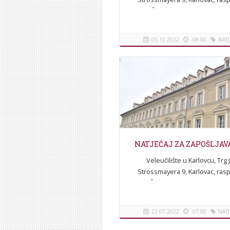
NATJEČAJ 1. Raspisuje se javni n
za: 1.1. izbor jednog izvršitelja 
mjesto I....
05.10.2022
08:00
NATJ
[više]
NATJEČAJ ZA ZAPOŠLJA
Veleučilište u Karlovcu, Trg J.
Strossmayera 9, Karlovac, rasp
NATJEČAJza zapošljavanje I. Ra
se javni natječaj za zapošljav
jednog...
22.07.2022
07:00
NATJ