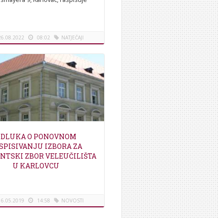
J 1. Raspisuje se javni natječaj
or jednog izvršitelja na radno...
26.08.2022
08:02
NATJEČAJI
[više]
ODLUKA O PONOVNOM
SPISIVANJU IZBORA ZA
NTSKI ZBOR VELEUČILIŠTA
U KARLOVCU
16.05.2019
14:58
NOVOSTI