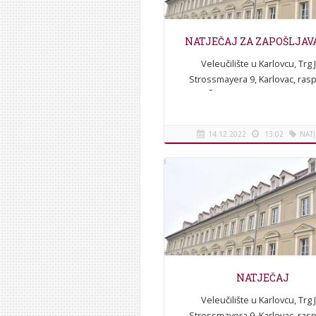
NATJEČAJ ZA ZAPOŠLJA
Veleučilište u Karlovcu, Trg J.
Strossmayera 9, Karlovac, rasp
NATJEČAJ za zapošljavanje I. Ra
se javni natječaj za zapošljav
jednog...
14.12.2022
13:02
NATJ
[više]
NATJEČAJ
Veleučilište u Karlovcu, Trg J.
Strossmayera 9, Karlovac, rasp