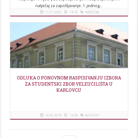
natječaj za zapošljavanje: 1. jednog...
11.07.2022
14:42
NATJEČAJI
[više]
ODLUKA O PONOVNOM RASPISIVANJU IZBORA
ZA STUDENTSKI ZBOR VELEUČILIŠTA U
KARLOVCU
16.05.2019
14:58
NOVOSTI