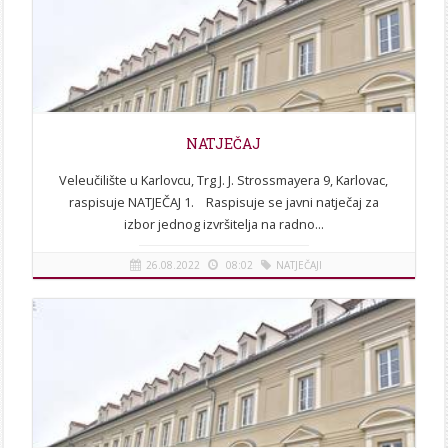
NATJEČAJ
Veleučilište u Karlovcu, Trg J. J. Strossmayera 9, Karlovac,
raspisuje NATJEČAJ 1. Raspisuje se javni natječaj za
izbor jednog izvršitelja na radno...
26.08.2022
08:02
NATJEČAJI
[više]