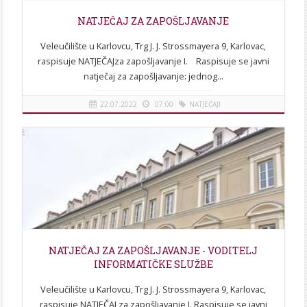
NATJEČAJ ZA ZAPOŠLJAVANJE
Veleučilište u Karlovcu, Trg J. J. Strossmayera 9, Karlovac,
raspisuje NATJEČAJza zapošljavanje I. Raspisuje se javni
natječaj za zapošljavanje: jednog...
22.07.2022
07:00
NATJEČAJI
[više]
NATJEČAJ ZA ZAPOŠLJAVANJE - VODITELJ
INFORMATIČKE SLUŽBE
Veleučilište u Karlovcu, Trg J. J. Strossmayera 9, Karlovac,
raspisuje NATJEČAJ za zapošljavanje I. Raspisuje se javni