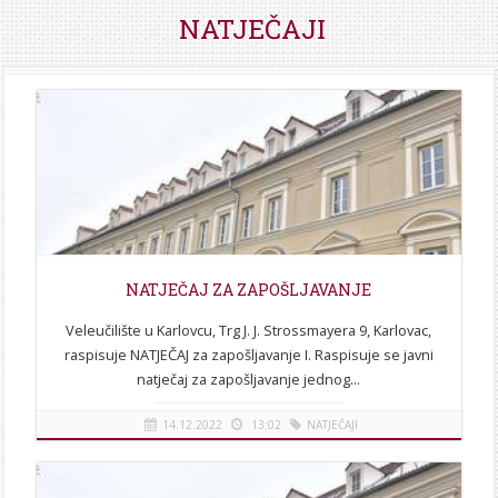
STROJARSTVO
SKUP ZRZZ
NATJEČAJI
NATJEČAJ ZA ZAPOŠLJAVANJE
Veleučilište u Karlovcu, Trg J. J. Strossmayera 9, Karlovac,
raspisuje NATJEČAJ za zapošljavanje I. Raspisuje se javni
natječaj za zapošljavanje jednog...
14.12.2022
13:02
NATJEČAJI
[više]