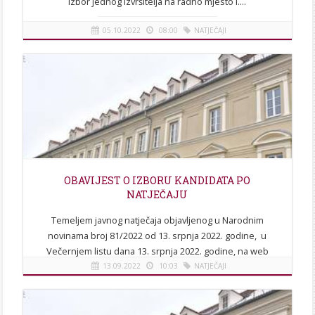
izbor jednog izvršitelja na radno mjesto I....
05.10.2022
08:00
NATJEČAJI
[više]
OBAVIJEST O IZBORU KANDIDATA PO
NATJEČAJU
Temeljem javnog natječaja objavljenog u Narodnim
novinama broj 81/2022 od 13. srpnja 2022. godine, u
Večernjem listu dana 13. srpnja 2022. godine, na web
stranicama...
13.09.2022
10:03
NATJEČAJI
[više]