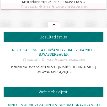
Makroekonomija: 0619414011 0619414009 ...
03.05.2017
14:58
LOVSTVO-REZULTATI ISPITA
[više]
Rezultati ispita
REZULTATI ISPITA ODRŽANOG 25.04. I 26.04.2017. -
B.WASSERBAUER
03.05.2017
14:58
Lovstvo-Rezultati ispita
Pismeni dio ispita položili su: SPECIJALISTIČKI DIPLOMSKI STUDIJ
POSLOVNO UPRAVLJANJE: ...
Važne obavijesti
DONESEN JE NOVI ZAKON O VISOKOM OBRAZOVANJU I