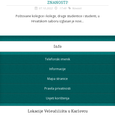
ZNANOSTI!
07.10.2022
17:49
Novosti
Poštovane kolegice i kolege, drage studentice i studenti, u
Hrvatskom saboru izglasan je novi...
Info
Telefonski imenik
Informacije
Mapa stranice
Pravila privatnosti
Uvjeti korištenja
Lokacije Veleučilišta u Karlovcu