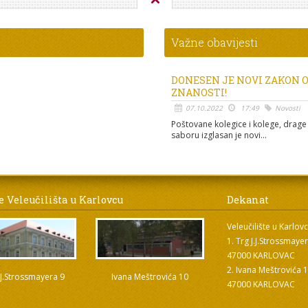
Važne obavijesti
DONESEN JE NOVI ZAKON 
ZNANOSTI!
07.10.2022
17:49
Novosti
Poštovane kolegice i kolege, drage 
saboru izglasan je novi...
e Veleučilišta u Karlovcu
Dekanat
Veleučilište u Karlov
1. Trg J.J.Strossmaye
47000 KARLOVAC
2. Ivana Meštrovića 
.J.Strossmayera 9
Ivana Meštrovića 10
47000 KARLOVAC