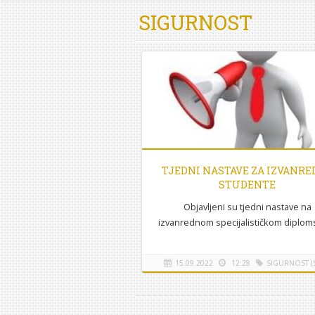
SIGURNOST
TJEDNI NASTAVE ZA IZVANRE
STUDENTE
Objavljeni su tjedni nastave na
izvanrednom specijalističkom diplo
studiju sigurnosti i zaštite na povez
https://www.vuka.hr/index.php
15.09.2022
12:28
SIGURNOST (S
id=122&L=240 Raspored će...
[više]