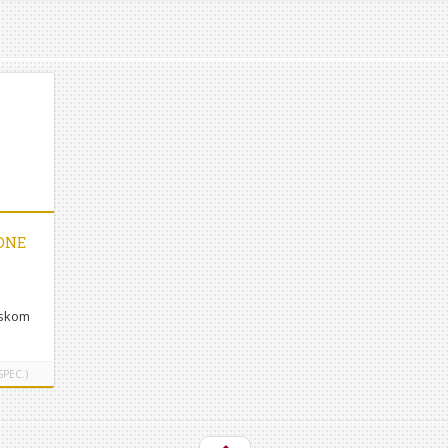
DNE
mskom
nici
?
PEC.)