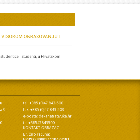
O VISOKOM OBRAZOVANJU I
studentice i studenti, u Hrvatskom
cu
tel. +385 (0)47 843-500
ra 9
fax. +385 (0)47 843-503
e-pošta: dekanat(at)vuka.hr
10
tel:+38547843500
KONTAKT OBRAZAC
Br. žiro računa:
HR3923400091110473181