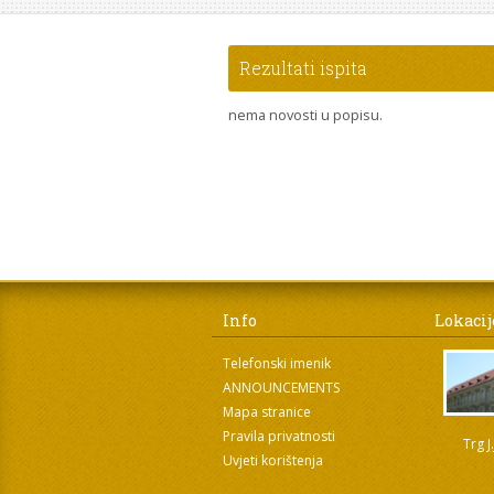
Rezultati ispita
nema novosti u popisu.
Info
Lokacij
Telefonski imenik
ANNOUNCEMENTS
Mapa stranice
Pravila privatnosti
Trg J
Uvjeti korištenja