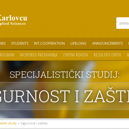
IES
STUDENTS
INT.COOPERATION
LIFELONG
ANNOUNCEMENTS
 PROGRAM
RASPORED PREDAVANJA
ISPITNI ROKOVI
REZULTATI ISPITA
N
SPECIJALISTIČKI STUDIJ:
GURNOST I ZAŠT
stički studij
» Sigurnost i zaštita