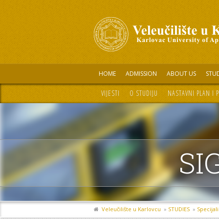
HOME
ADMISSION
ABOUT US
STUD
VIJESTI
O STUDIJU
NASTAVNI PLAN I
SI
Veleučilište u Karlovcu
»
STUDIES
»
Specijali