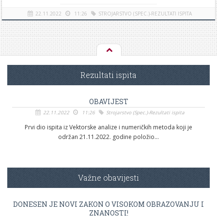
22.11.2022
11:26
STROJARSTVO (SPEC.)-REZULTATI ISPITA
[više]
Rezultati ispita
OBAVIJEST
22.11.2022
11:26
Strojarstvo (Spec.)-Rezultati ispita
Prvi dio ispita iz Vektorske analize i numeričkih metoda koji je
održan 21.11.2022. godine položio...
Važne obavijesti
DONESEN JE NOVI ZAKON O VISOKOM OBRAZOVANJU I
ZNANOSTI!