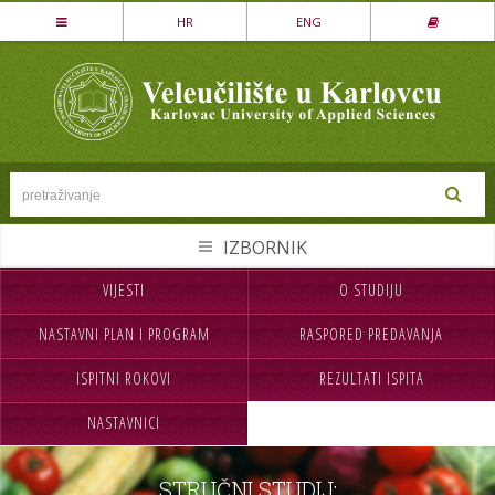
Stručni studij
HR
ENG
LOVSTVO I ZAŠTITA PRIRODE
MEHATRONIKA
PREHRAMBENA TEHNOLOGIJA
SESTRINSTVO
SIGURNOST I ZAŠTITA
STROJARSTVO
VIJESTI
O STUDIJU
NASLOVNA
UPISI
TEKSTILSTVO
NASTAVNI PLAN I PROGRAM
RASPORED PREDAVANJA
VELEUČILIŠTE
STUDIJ
UGOSTITELJSTVO
ISPITNI ROKOVI
REZULTATI ISPITA
STUDENTI
MEĐ.SURADNJA
Specijalistički studij
NASTAVNICI
CJELOŽIVOTNO UČENJE
INFORMACIJE
POSLOVNO UPRAVLJANJE
SIGURNOST I ZAŠTITA
NABAVA
KONTAKT
STRUČNI STUDIJ: