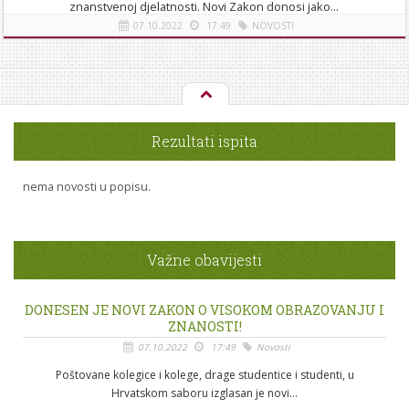
znanstvenoj djelatnosti. Novi Zakon donosi jako...
07.10.2022
17:49
NOVOSTI
[više]
Rezultati ispita
nema novosti u popisu.
Važne obavijesti
DONESEN JE NOVI ZAKON O VISOKOM OBRAZOVANJU I
ZNANOSTI!
07.10.2022
17:49
Novosti
Poštovane kolegice i kolege, drage studentice i studenti, u
Hrvatskom saboru izglasan je novi...