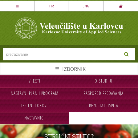
Stručni studij
HR
ENG
LOVSTVO I ZAŠTITA PRIRODE
MEHATRONIKA
PREHRAMBENA TEHNOLOGIJA
SESTRINSTVO
SIGURNOST I ZAŠTITA
STROJARSTVO
VIJESTI
O STUDIJU
NASLOVNA
UPISI
TEKSTILSTVO
NASTAVNI PLAN I PROGRAM
RASPORED PREDAVANJA
VELEUČILIŠTE
STUDIJ
UGOSTITELJSTVO
ISPITNI ROKOVI
REZULTATI ISPITA
STUDENTI
MEĐ.SURADNJA
Specijalistički studij
NASTAVNICI
CJELOŽIVOTNO UČENJE
INFORMACIJE
POSLOVNO UPRAVLJANJE
SIGURNOST I ZAŠTITA
NABAVA
KONTAKT
STRUČNI STUDIJ: