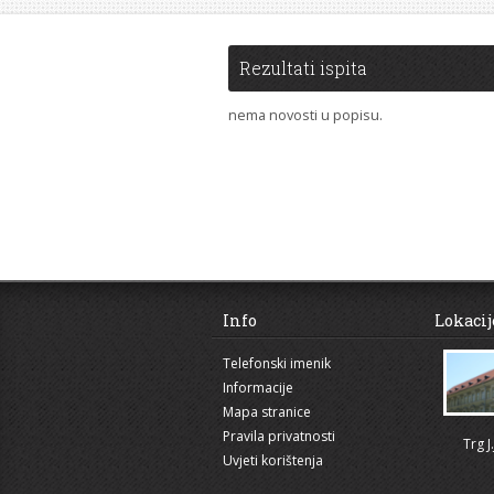
[više]
Rezultati ispita
nema novosti u popisu.
Info
Lokacij
Telefonski imenik
Informacije
Mapa stranice
Pravila privatnosti
Trg J
Uvjeti korištenja