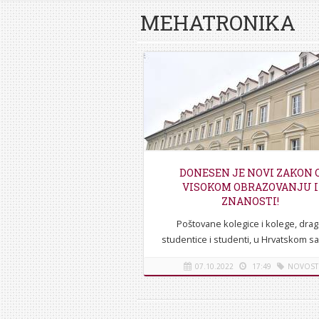
MEHATRONIKA
DONESEN JE NOVI ZAKON 
VISOKOM OBRAZOVANJU I
ZNANOSTI!
Poštovane kolegice i kolege, dra
studentice i studenti, u Hrvatskom s
izglasan je novi Zakon o visoko
07.10.2022
17:49
NOVOST
obrazovanju i znanstvenoj djelatnosti
Zakon donosi jako...