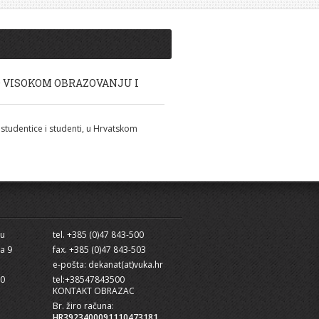
O VISOKOM OBRAZOVANJU I
studentice i studenti, u Hrvatskom
cu
tel. +385 (0)47 843-500
ra 9
fax. +385 (0)47 843-503
e-pošta: dekanat(at)vuka.hr
10
tel:+38547843500
KONTAKT OBRAZAC
Br. žiro računa:
HR3923400091110473181