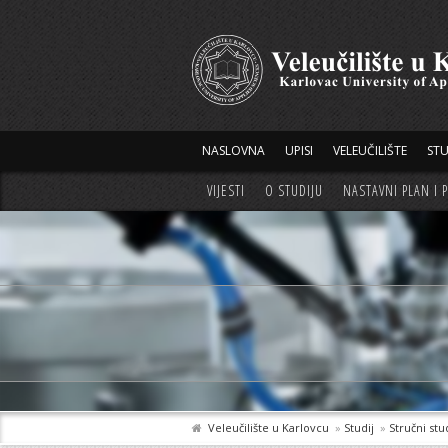
NASLOVNA
UPISI
VELEUČILIŠTE
STU
VIJESTI
O STUDIJU
NASTAVNI PLAN I
Veleučilište u Karlovcu
»
Studij
»
Stručni stu