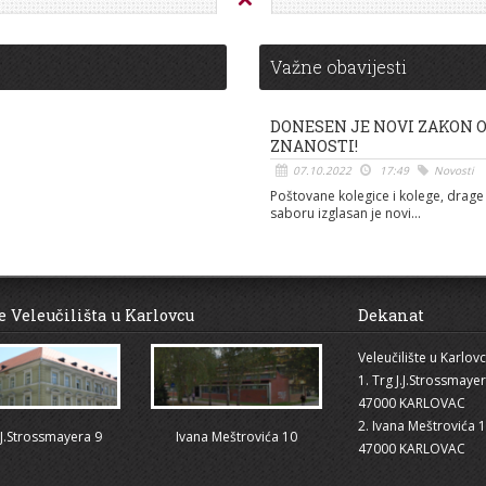
Važne obavijesti
DONESEN JE NOVI ZAKON 
ZNANOSTI!
07.10.2022
17:49
Novosti
Poštovane kolegice i kolege, drage 
saboru izglasan je novi...
e Veleučilišta u Karlovcu
Dekanat
Veleučilište u Karlov
1. Trg J.J.Strossmaye
47000 KARLOVAC
2. Ivana Meštrovića 
.J.Strossmayera 9
Ivana Meštrovića 10
47000 KARLOVAC