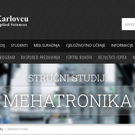
DIJ
STUDENTI
MEĐ.SURADNJA
CJELOŽIVOTNO UČENJE
INFORMACIJE
 PROGRAM
RASPORED PREDAVANJA
ISPITNI ROKOVI
REZULTATI ISPITA
N
STRUČNI STUDIJ:
MEHATRONIKA
dij
» Mehatronika