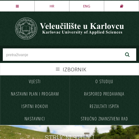
Stručni studij
HR
ENG
LOVSTVO I ZAŠTITA PRIRODE
MEHATRONIKA
PREHRAMBENA TEHNOLOGIJA
SESTRINSTVO
SIGURNOST I ZAŠTITA
STROJARSTVO
VIJESTI
O STUDIJU
NASLOVNA
UPISI
TEKSTILSTVO
NASTAVNI PLAN I PROGRAM
RASPORED PREDAVANJA
VELEUČILIŠTE
STUDIJ
UGOSTITELJSTVO
ISPITNI ROKOVI
REZULTATI ISPITA
STUDENTI
MEĐ.SURADNJA
Specijalistički studij
NASTAVNICI
STRUČNO ZNANSTVENI RAD
CJELOŽIVOTNO UČENJE
INFORMACIJE
POSLOVNO UPRAVLJANJE
SIGURNOST I ZAŠTITA
NABAVA
KONTAKT
STRUČNI STUDIJ