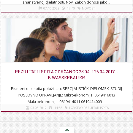
znanstvenoj djelatnosti. Novi Zakon donosi jako...
07.10.2022
17:49
NOVOSTI
[više]
REZULTATI ISPITA ODRŽANOG 25.04. I 26.04.2017. -
B.WASSERBAUER
Pismeni dio ispita položili su: SPECIJALISTIČKI DIPLOMSKI STUDIJ
POSLOVNO UPRAVLJANJE: Mikroekonomija: 0619416013
Makroekonomija: 0619414011 0619414009 ...
03.05.2017
14:58
LOVSTVO-REZULTATI ISPITA
[više]