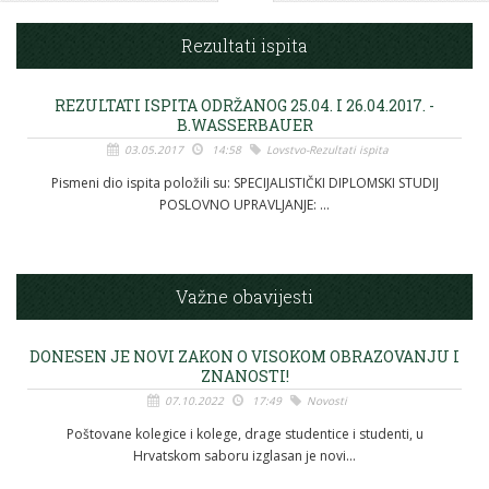
Rezultati ispita
REZULTATI ISPITA ODRŽANOG 25.04. I 26.04.2017. -
B.WASSERBAUER
03.05.2017
14:58
Lovstvo-Rezultati ispita
Pismeni dio ispita položili su: SPECIJALISTIČKI DIPLOMSKI STUDIJ
POSLOVNO UPRAVLJANJE: ...
Važne obavijesti
DONESEN JE NOVI ZAKON O VISOKOM OBRAZOVANJU I
ZNANOSTI!
07.10.2022
17:49
Novosti
Poštovane kolegice i kolege, drage studentice i studenti, u
Hrvatskom saboru izglasan je novi...