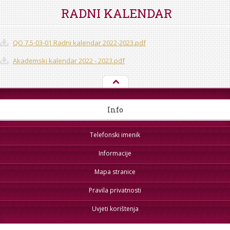
STROJARSTVO
SKUP ZRZZ
RADNI KALENDAR
QO 7.5-03-01 Radni kalendar 2022-2023.pdf
Akademski kalendar 2022 - 2023.pdf
Info
Telefonski imenik
Informacije
Mapa stranice
Pravila privatnosti
Uvjeti korištenja