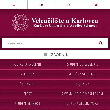
Stručni studij
HR
ENG
LOVSTVO I ZAŠTITA PRIRODE
MEHATRONIKA
PREHRAMBENA TEHNOLOGIJA
SESTRINSTVO
SIGURNOST I ZAŠTITA
STROJARSTVO
SUSTAV ZA E-UČENJE
STUDENTSKI WEBMAIL
NASLOVNA
UPISI
TEKSTILSTVO
REFERADA
VODIČ ZA STUDENTE
VELEUČILIŠTE
STUDIJ
UGOSTITELJSTVO
ŠKOLARINE
KNJIŽNICA
STUDENTI
MEĐ.SURADNJA
Specijalistički studij
SPORT
ZAVRŠNI / DIPLOMSKI RADOVI
CJELOŽIVOTNO UČENJE
INFORMACIJE
POSLOVNO UPRAVLJANJE
SIGURNOST I ZAŠTITA
STUDENTSKI ZBOR
UDRUGA ALUMNI VUKA
NABAVA
KONTAKT