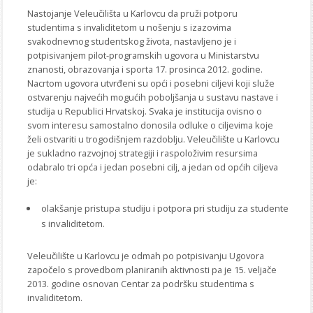
Nastojanje Veleučilišta u Karlovcu da pruži potporu
studentima s invaliditetom u nošenju s izazovima
svakodnevnog studentskog života, nastavljeno je i
potpisivanjem pilot-programskih ugovora u Ministarstvu
znanosti, obrazovanja i sporta 17. prosinca 2012. godine.
Nacrtom ugovora utvrđeni su opći i posebni ciljevi koji služe
ostvarenju najvećih mogućih poboljšanja u sustavu nastave i
studija u Republici Hrvatskoj. Svaka je institucija ovisno o
svom interesu samostalno donosila odluke o ciljevima koje
želi ostvariti u trogodišnjem razdoblju. Veleučilište u Karlovcu
je sukladno razvojnoj strategiji i raspoloživim resursima
odabralo tri opća i jedan posebni cilj, a jedan od općih ciljeva
je:
olakšanje pristupa studiju i potpora pri studiju za studente
s invaliditetom.
Veleučilište u Karlovcu je odmah po potpisivanju Ugovora
započelo s provedbom planiranih aktivnosti pa je 15. veljače
2013. godine osnovan Centar za podršku studentima s
invaliditetom.