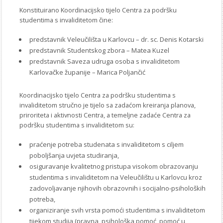
Konstituirano Koordinacijsko tijelo Centra za podršku
studentima s invaliditetom čine:
predstavnik Veleučilišta u Karlovcu – dr. sc. Denis Kotarski
predstavnik Studentskog zbora – Matea Kuzel
predstavnik Saveza udruga osoba s invaliditetom
Karlovačke županije – Marica Poljančić
Koordinacijsko tijelo Centra za podršku studentima s
invaliditetom stručno je tijelo sa zadaćom kreiranja planova,
priroriteta i aktivnosti Centra, a temeljne zadaće Centra za
podršku studentima s invaliditetom su:
praćenje potreba studenata s invaliditetom s ciljem
poboljšanja uvjeta studiranja,
osiguravanje kvalitetnog pristupa visokom obrazovanju
studentima s invaliditetom na Veleučilištu u Karlovcu kroz
zadovoljavanje njihovih obrazovnih i socijalno-psiholoških
potreba,
organiziranje svih vrsta pomoći studentima s invaliditetom
tijekom studija (pravna, psihološka pomoć, pomoć u