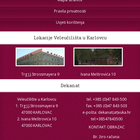
Pravila privatnosti
Uvjeti korištenja
Lokacije Veleučilišta u Karlovcu
Trg J.J.Strossmayera 9
Ivana Meštrovića 10
Dekanat
Veleučilište u Karlovcu
tel. +385 (0)47 843-500
1. Trg J.J.Strossmayera 9
fax. +385 (0)47 843-503
47000 KARLOVAC
e-pošta: dekanat(at)vuka.hr
2. Ivana Meštrovića 10
tel:+38547843500
47000 KARLOVAC
KONTAKT OBRAZAC
Br. žiro računa: