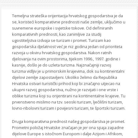
STROJARSTVO
SKUP ZRZZ
Temeljna strateška orijentacija hrvatskog gospodarstva je da
se, koristeći komparativne prednosti naše zemlje, uključimo u
suvremene europske i svjetske tokove. Od definiranih
komparativnih prednosti, kao zanimljive za studij
ugostiteljstva izdvaja se turizam i promet. Turizam kao
gospodarska djelatnost već je niz godina jedan od prioriteta
razvoja u okviru hrvatskog gospodarstva. Nakon ratnih
djelovanja na ovim prostorima, tijekom 1996., 1997. godine i
kasnije, došlo je do uzleta turizma. Najznačajniji razvoj
turizma vidljiv je u primorskim krajevima, dok su kontinentalni
dijelovi zemlje zapostavljeni. Ukoliko želimo da Republika
Hrvatska ostvari turistički prihod koji bi značajno utjecao na
ukupni razvoj gospodarstva, nužno je razvijati i one vrste i
oblike turizma koji su orijentirani na kontinentalne krajeve. Tu
prvenstveno mislimo na tzv. seoski turizam, lječilišni turizam,
lovno-ribolovni turizam i povijesni turizam, te športski turizam.
Druga komparativna prednost našeg gospodarstva je promet.
Prometni položaj Hrvatske značajan je jer ona spaja zapadne
dijelove Europe s istočnom Europom i dalje Azijom i Afrikom,