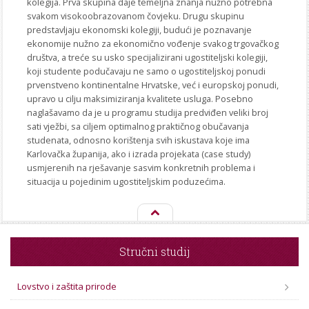
kolegija. Prva skupina daje temeljna znanja nužno potrebna
svakom visokoobrazovanom čovjeku. Drugu skupinu
predstavljaju ekonomski kolegiji, budući je poznavanje
ekonomije nužno za ekonomično vođenje svakog trgovačkog
društva, a treće su usko specijalizirani ugostiteljski kolegiji,
koji studente podučavaju ne samo o ugostiteljskoj ponudi
prvenstveno kontinentalne Hrvatske, već i europskoj ponudi,
upravo u cilju maksimiziranja kvalitete usluga. Posebno
naglašavamo da je u programu studija predviđen veliki broj
sati vježbi, sa ciljem optimalnog praktičnog obučavanja
studenata, odnosno korištenja svih iskustava koje ima
Karlovačka županija, ako i izrada projekata (case study)
usmjerenih na rješavanje sasvim konkretnih problema i
situacija u pojedinim ugostiteljskim poduzećima.
Stručni studij
Lovstvo i zaštita prirode