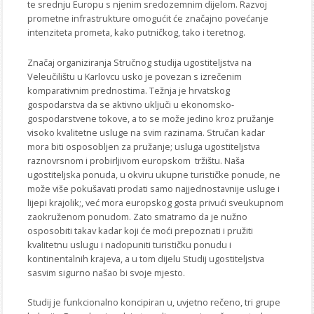
te srednju Europu s njenim sredozemnim dijelom. Razvoj
prometne infrastrukture omogućit će značajno povećanje
intenziteta prometa, kako putničkog, tako i teretnog.
Značaj organiziranja Stručnog studija ugostiteljstva na
Veleučilištu u Karlovcu usko je povezan s izrečenim
komparativnim prednostima. Težnja je hrvatskog
gospodarstva da se aktivno uključi u ekonomsko-
gospodarstvene tokove, a to se može jedino kroz pružanje
visoko kvalitetne usluge na svim razinama. Stručan kadar
mora biti osposobljen za pružanje; usluga ugostiteljstva
raznovrsnom i probirljivom europskom tržištu. Naša
ugostiteljska ponuda, u okviru ukupne turističke ponude, ne
može više pokušavati prodati samo najjednostavnije usluge i
lijepi krajolik;, već mora europskog gosta privući sveukupnom
zaokruženom ponudom. Zato smatramo da je nužno
osposobiti takav kadar koji će moći prepoznati i pružiti
kvalitetnu uslugu i nadopuniti turističku ponudu i
kontinentalnih krajeva, a u tom dijelu Studij ugostiteljstva
sasvim sigurno našao bi svoje mjesto.
Studij je funkcionalno koncipiran u, uvjetno rečeno, tri grupe