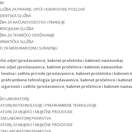
NIK
LUŽBA ZA PRAVNE, OPĆE I KADROVSKE POSLOVE
DENTSKA SLUŽBA
ŽBA ZA RAČUNOVODSTVO I FINANCIJE
ERCIJALNA SLUŽBA
ŽBA ZA TEHNIČKO ODRŽAVANJE
ORMATIČKA SLUŽBA
D ZA MEĐUNARODNU SURADNJU
ilni odjel (predavaonice, kabinet pročelnika i kabineti nastavnika)
vni odjel (predavaonice, kabinet pročelnice i kabineti nastavnika)
 lovstva i zaštite prirode (predavaonice, kabinet pročelnika i kabineti 
 prehrambene tehnologije (predavaonice, kabinet pročelnice i kabinet
 sigurnosti i zaštite (predavaonice, kabinet pročelnice i kabineti nasta
ŠKI LABORATORIJ
ATORIJ BIOTEHNOLOGIJE I PREHRAMBENE TEHNOLOGIJE
ATORIJ ZA MLIJEKO I MLIJEČNE PROIZVODE
SNI LABORATORIJ PIVARSTVA
ATORIJ ZA MLIJEKO I MLIJEČNE PROIZVODE
SNI LABORATORIJ PIVARSTVA