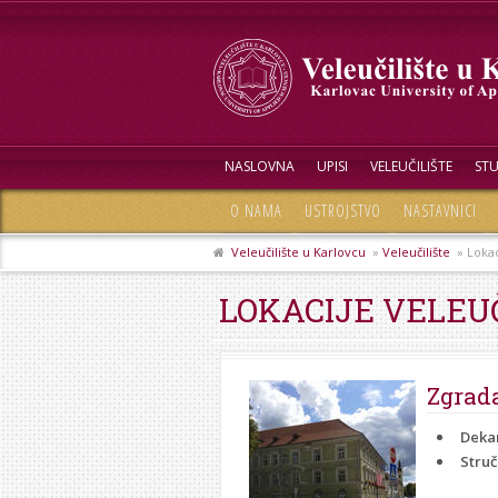
NASLOVNA
UPISI
VELEUČILIŠTE
STU
O NAMA
USTROJSTVO
NASTAVNICI
Veleučilište u Karlovcu
»
Veleučilište
» Lokac
LOKACIJE VELEU
Zgrada
Deka
Struč