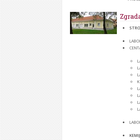
Zgrada
STRO
LABOR
CENT
L
L
L
K
L
L
L
L
LABOR
KEMI