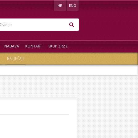
HR
ENG
NABAVA
KONTAKT
SKUP ZRZZ
T
NATJEČAJI