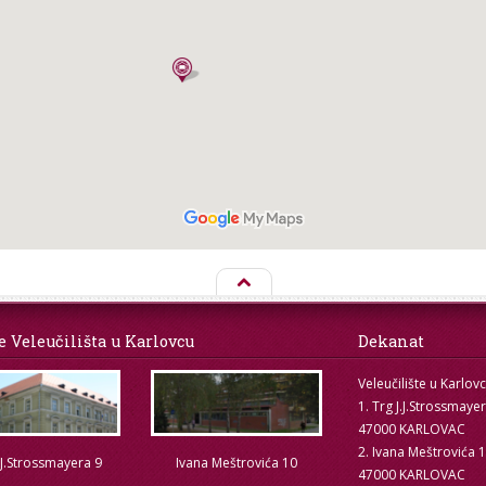
e Veleučilišta u Karlovcu
Dekanat
Veleučilište u Karlov
1. Trg J.J.Strossmaye
47000 KARLOVAC
2. Ivana Meštrovića 
.J.Strossmayera 9
Ivana Meštrovića 10
47000 KARLOVAC