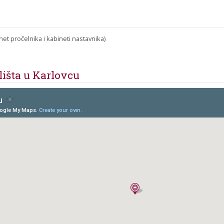
net pročelnika i kabineti nastavnika)
lišta u Karlovcu
Prikaži uvećanu kartu
Veleučilišta u Karlovcu
u drugom prozoru.