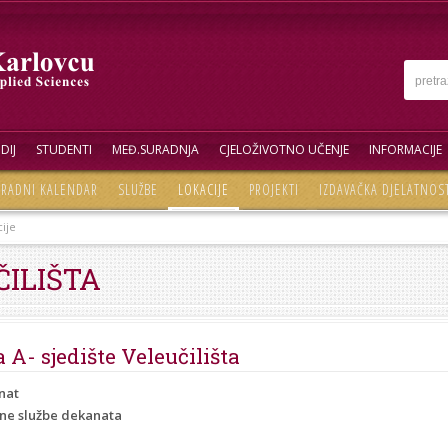
DIJ
STUDENTI
MEĐ.SURADNJA
CJELOŽIVOTNO UČENJE
INFORMACIJE
RADNI KALENDAR
SLUŽBE
LOKACIJE
PROJEKTI
IZDAVAČKA DJELATNOS
ije
ČILIŠTA
 A- sjedište Veleučilišta
nat
ne službe dekanata