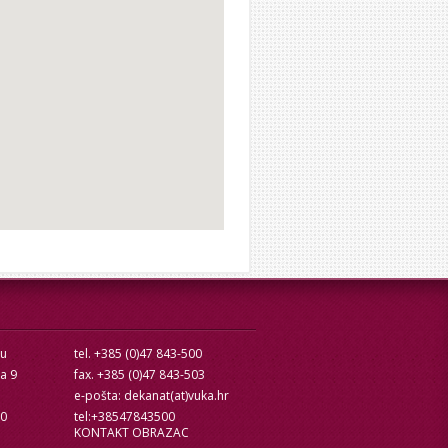
cu
tel. +385 (0)47 843-500
ra 9
fax. +385 (0)47 843-503
e-pošta: dekanat(at)vuka.hr
10
tel:+38547843500
KONTAKT OBRAZAC