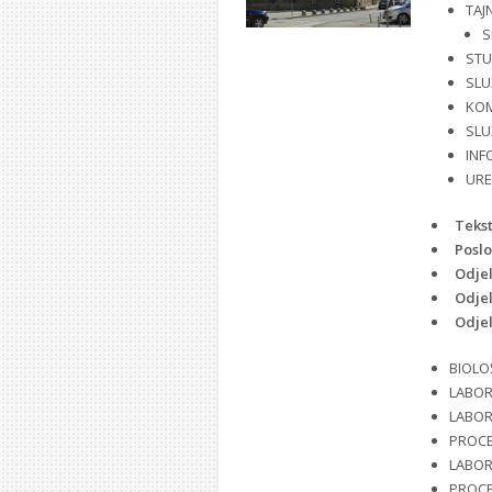
TAJ
S
STU
SLU
KOM
SLU
INF
URE
Tekst
Poslo
Odjel
Odjel
Odjel
BIOLO
LABOR
LABOR
PROCE
LABOR
PROCE