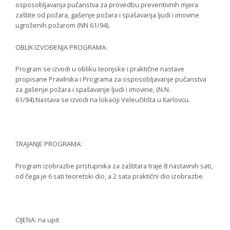
osposobljavanja pučanstva za provedbu preventivnih mjera
zaštite od požara, gašenje požara i spašavanja ljudi i imovine
ugroženih požarom (NN 61/94).
OBLIK IZVOĐENJA PROGRAMA:
Program se izvodi u obliku teorijske i praktične nastave
propisane Pravilnika i Programa za osposobljavanje pučanstva
za gašenje požara i spašavanje ljudi i imovine, (N.N.
61/94).Nastava se izvodi na lokaciji Veleučilišta u Karlovcu.
TRAJANJE PROGRAMA:
Program izobrazbe pristupnika za zaštitara traje 8 nastavnih sati,
od čega je 6 sati teoretski dio, a 2 sata praktični dio izobrazbe
CIJENA: na upit