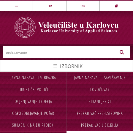
Stručni studij
HR
ENG
LOVSTVO I ZAŠTITA PRIRODE
MEHATRONIKA
PREHRAMBENA TEHNOLOGIJA
SESTRINSTVO
SIGURNOST I ZAŠTITA
STROJARSTVO
JAVNA NABAVA - IZOBRAZBA
JAVNA NABAVA - USAVRŠAVANJE
NASLOVNA
UPISI
TEKSTILSTVO
TURISTIČKI VODIČI
LOVOČUVAR
VELEUČILIŠTE
STUDIJ
UGOSTITELJSTVO
OCJENJIVANJE TROFEJA
STRANI JEZICI
STUDENTI
MEĐ.SURADNJA
Specijalistički studij
OSPOSOBLJAVANJE POŽAR
PRERAĐIVAČ PREH.SIROVINA
CJELOŽIVOTNO UČENJE
INFORMACIJE
POSLOVNO UPRAVLJANJE
SIGURNOST I ZAŠTITA
SURADNIK NA EU PROJEK.
PRERAĐIVAČ LJEK.BILJA
NABAVA
KONTAKT