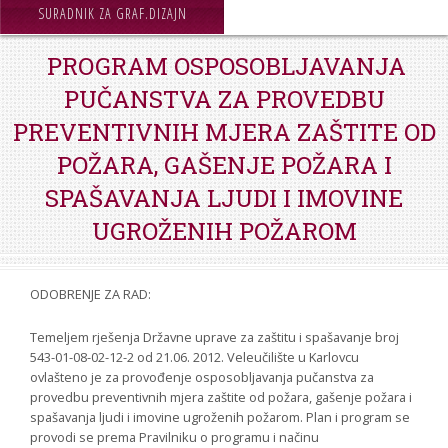
STROJARSTVO
SURADNIK ZA GRAF.DIZAJN
SKUP ZRZZ
PROGRAM OSPOSOBLJAVANJA
PUČANSTVA ZA PROVEDBU
PREVENTIVNIH MJERA ZAŠTITE OD
POŽARA, GAŠENJE POŽARA I
SPAŠAVANJA LJUDI I IMOVINE
UGROŽENIH POŽAROM
ODOBRENJE ZA RAD:
Temeljem rješenja Državne uprave za zaštitu i spašavanje broj
543-01-08-02-12-2 od 21.06. 2012. Veleučilište u Karlovcu
ovlašteno je za provođenje osposobljavanja pučanstva za
provedbu preventivnih mjera zaštite od požara, gašenje požara i
spašavanja ljudi i imovine ugroženih požarom. Plan i program se
provodi se prema Pravilniku o programu i načinu