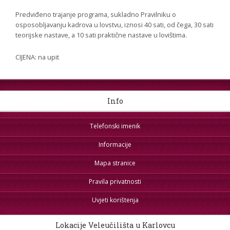
Predviđeno trajanje programa, sukladno Pravilniku o
osposobljavanju kadrova u lovstvu, iznosi 40 sati, od čega, 30 sati
teorijske nastave, a 10 sati praktične nastave u lovištima.
CIJENA: na upit
Info
Telefonski imenik
Informacije
Mapa stranice
Pravila privatnosti
Uvjeti korištenja
Lokacije Veleučilišta u Karlovcu