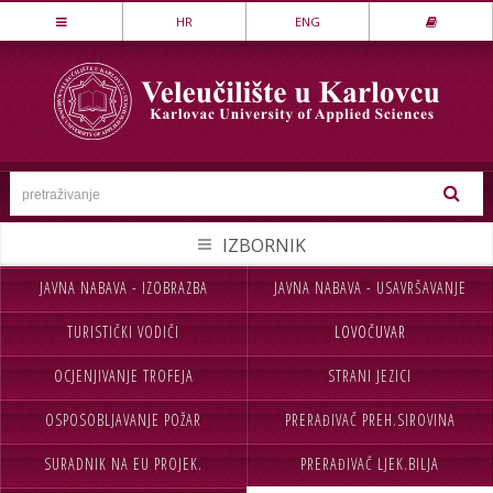
Stručni studij
HR
ENG
LOVSTVO I ZAŠTITA PRIRODE
MEHATRONIKA
PREHRAMBENA TEHNOLOGIJA
SESTRINSTVO
SIGURNOST I ZAŠTITA
STROJARSTVO
JAVNA NABAVA - IZOBRAZBA
JAVNA NABAVA - USAVRŠAVANJE
NASLOVNA
UPISI
TEKSTILSTVO
TURISTIČKI VODIČI
LOVOČUVAR
VELEUČILIŠTE
STUDIJ
UGOSTITELJSTVO
OCJENJIVANJE TROFEJA
STRANI JEZICI
STUDENTI
MEĐ.SURADNJA
Specijalistički studij
OSPOSOBLJAVANJE POŽAR
PRERAĐIVAČ PREH.SIROVINA
CJELOŽIVOTNO UČENJE
INFORMACIJE
POSLOVNO UPRAVLJANJE
SIGURNOST I ZAŠTITA
SURADNIK NA EU PROJEK.
PRERAĐIVAČ LJEK.BILJA
NABAVA
KONTAKT