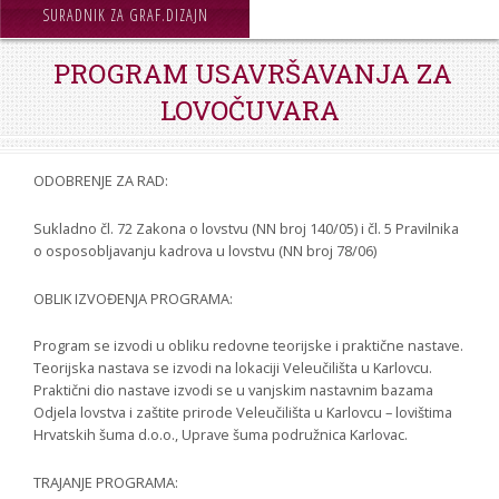
STROJARSTVO
SURADNIK ZA GRAF.DIZAJN
SKUP ZRZZ
PROGRAM USAVRŠAVANJA ZA
LOVOČUVARA
ODOBRENJE ZA RAD:
Sukladno čl. 72 Zakona o lovstvu (NN broj 140/05) i čl. 5 Pravilnika
o osposobljavanju kadrova u lovstvu (NN broj 78/06)
OBLIK IZVOĐENJA PROGRAMA:
Program se izvodi u obliku redovne teorijske i praktične nastave.
Teorijska nastava se izvodi na lokaciji Veleučilišta u Karlovcu.
Praktični dio nastave izvodi se u vanjskim nastavnim bazama
Odjela lovstva i zaštite prirode Veleučilišta u Karlovcu – lovištima
Hrvatskih šuma d.o.o., Uprave šuma podružnica Karlovac.
TRAJANJE PROGRAMA: