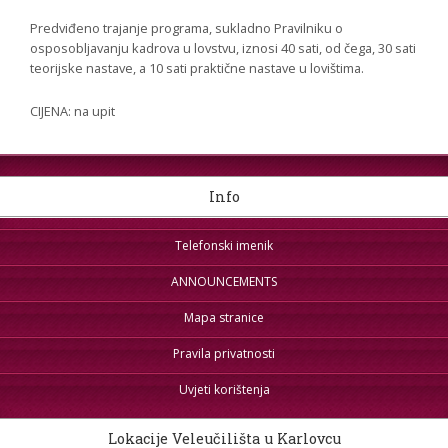
Predviđeno trajanje programa, sukladno Pravilniku o
osposobljavanju kadrova u lovstvu, iznosi 40 sati, od čega, 30 sati
teorijske nastave, a 10 sati praktične nastave u lovištima.
CIJENA: na upit
Info
Telefonski imenik
ANNOUNCEMENTS
Mapa stranice
Pravila privatnosti
Uvjeti korištenja
Lokacije Veleučilišta u Karlovcu