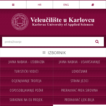
Stručni studij
HR
ENG
LOVSTVO I ZAŠTITA PRIRODE
MEHATRONIKA
PREHRAMBENA TEHNOLOGIJA
SESTRINSTVO
SIGURNOST I ZAŠTITA
STROJARSTVO
JAVNA NABAVA - IZOBRAZBA
JAVNA NABAVA - USAVRŠAVANJE
HOME
ADMISSION
TEKSTILSTVO
TURISTIČKI VODIČI
LOVOČUVAR
ABOUT US
STUDIES
UGOSTITELJSTVO
OCJENJIVANJE TROFEJA
STRANI JEZICI
STUDENTS
INT.COOPERATION
Specijalistički studij
OSPOSOBLJAVANJE POŽAR
PRERAĐIVAČ PREH.SIROVINA
LIFELONG
ANNOUNCEMENTS
POSLOVNO UPRAVLJANJE
SIGURNOST I ZAŠTITA
SURADNIK NA EU PROJEK.
PRERAĐIVAČ LJEK.BILJA
PROCURATION
CONTACTS