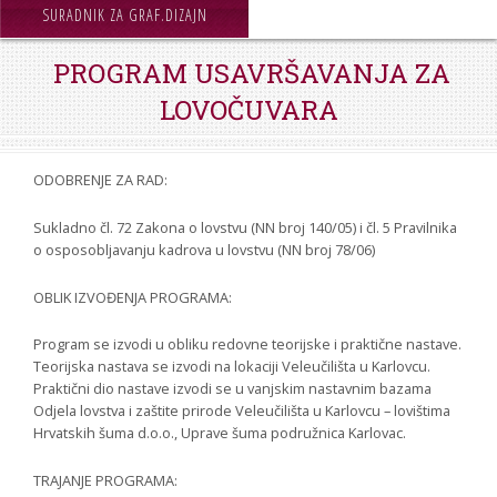
STROJARSTVO
SURADNIK ZA GRAF.DIZAJN
ZRZZ
PROGRAM USAVRŠAVANJA ZA
LOVOČUVARA
ODOBRENJE ZA RAD:
Sukladno čl. 72 Zakona o lovstvu (NN broj 140/05) i čl. 5 Pravilnika
o osposobljavanju kadrova u lovstvu (NN broj 78/06)
OBLIK IZVOĐENJA PROGRAMA:
Program se izvodi u obliku redovne teorijske i praktične nastave.
Teorijska nastava se izvodi na lokaciji Veleučilišta u Karlovcu.
Praktični dio nastave izvodi se u vanjskim nastavnim bazama
Odjela lovstva i zaštite prirode Veleučilišta u Karlovcu – lovištima
Hrvatskih šuma d.o.o., Uprave šuma podružnica Karlovac.
TRAJANJE PROGRAMA: