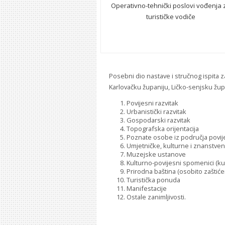
Operativno-tehnički poslovi vođenja 
turističke vodiče
Posebni dio nastave i stručnog ispita z
Karlovačku županiju, Ličko-senjsku žu
Povijesni razvitak
Urbanistički razvitak
Gospodarski razvitak
Topografska orijentacija
Poznate osobe iz područja povijes
Umjetničke, kulturne i znanstvene
Muzejske ustanove
Kulturno-povijesni spomenici (ku
Prirodna baština (osobito zaštićen
Turistička ponuda
Manifestacije
Ostale zanimljivosti.