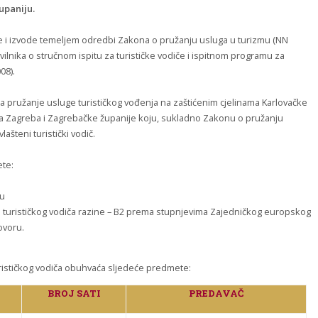
upaniju.
se i izvode temeljem odredbi Zakona o pružanju usluga u turizmu (NN
ravilnika o stručnom ispitu za turističke vodiče i ispitnom programu za
08).
za pružanje usluge turističkog vođenja na zaštićenim cjelinama Karlovačke
da Zagreba i Zagrebačke županije koju, sukladno Zakonu o pružanju
ašteni turistički vodič.
ete:
e
lu
e turističkog vodiča razine – B2 prema stupnjevima Zajedničkog europskog
ovoru.
turističkog vodiča obuhvaća sljedeće predmete:
BROJ SATI
PREDAVAČ