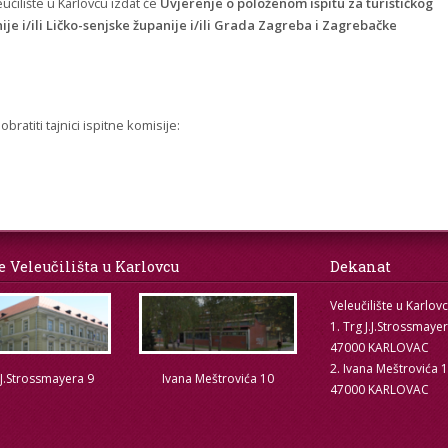
učilište u Karlovcu izdat će
Uvjerenje o položenom ispitu za turističkog
je i/ili Ličko-senjske županije i/ili Grada Zagreba i Zagrebačke
ratiti tajnici ispitne komisije:
e Veleučilišta u Karlovcu
Dekanat
Veleučilište u Karlov
1. Trg J.J.Strossmaye
47000 KARLOVAC
2. Ivana Meštrovića 
.J.Strossmayera 9
Ivana Meštrovića 10
47000 KARLOVAC