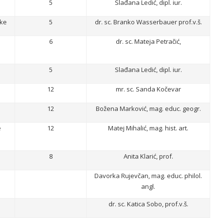
5
Slađana Ledić, dipl. iur.
ske
5
dr. sc. Branko Wasserbauer prof.v.š.
6
dr. sc. Mateja Petračić,
5
Slađana Ledić, dipl. iur.
12
mr. sc. Sanda Kočevar
12
Božena Marković, mag. educ. geogr.
e
12
Matej Mihalić, mag. hist. art.
8
Anita Klarić, prof.
Davorka Rujevčan, mag. educ. philol.
angl.
dr. sc. Katica Sobo, prof.v.š.