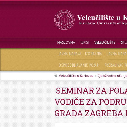
NASLOVNA
UPISI
VELEUČILIŠTE
STU
JAVNA NABAVA - IZOBRAZBA
JAVNA NABA
OSPOSOBLJAVANJE POŽAR
PRERAĐIVAČ P
Veleučilište u Karlovcu
»
Cjeloživotno učenj
SEMINAR ZA POL
VODIČE ZA PODRU
GRADA ZAGREBA 