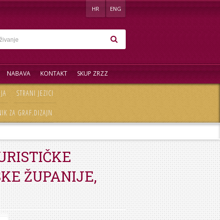
HR
ENG
NABAVA
KONTAKT
SKUP ZRZZ
EJA
STRANI JEZICI
IK ZA GRAF.DIZAJN
URISTIČKE
KE ŽUPANIJE,