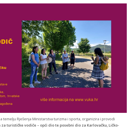
na temelju Rješenja Ministarstva turizma i sporta, organizira i provodi
za turističke vodiče – opći dio te posebni dio za Karlovačku, Ličko-