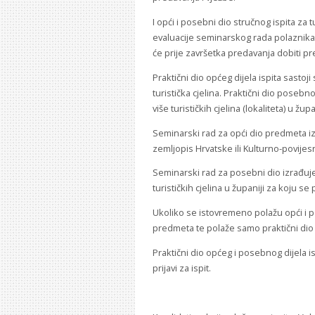
I opći i posebni dio stručnog ispita za
evaluacije seminarskog rada polaznika,
će prije završetka predavanja dobiti pr
Praktični dio općeg dijela ispita sasto
turistička cjelina. Praktični dio posebno
više turističkih cjelina (lokaliteta) u žup
Seminarski rad za opći dio predmeta izr
zemljopis Hrvatske ili Kulturno-povije
Seminarski rad za posebni dio izrađuje
turističkih cjelina u županiji za koju se
Ukoliko se istovremeno polažu opći i p
predmeta te polaže samo praktični dio 
Praktični dio općeg i posebnog dijela 
prijavi za ispit.