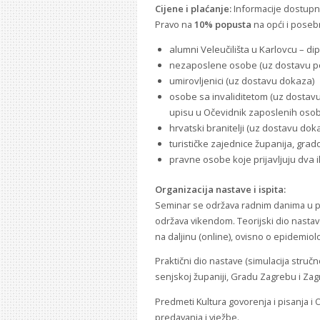
Cijene i plaćanje:
Informacije dostupne
Pravo na
10% popusta
na opći i poseb
alumni Veleučilišta u Karlovcu – dip
nezaposlene osobe (uz dostavu po
umirovljenici (uz dostavu dokaza)
osobe sa invaliditetom (uz dostavu
upisu u Očevidnik zaposlenih osoba
hrvatski branitelji (uz dostavu dok
turističke zajednice županija, grad
pravne osobe koje prijavljuju dva i
Organizacija nastave i ispita:
Seminar se održava radnim danima u po
održava vikendom. Teorijski dio nasta
na daljinu (online), ovisno o epidemiološ
Praktični dio nastave (simulacija stručn
senjskoj županiji, Gradu Zagrebu i Zag
Predmeti Kultura govorenja i pisanja i 
predavanja i vježbe.