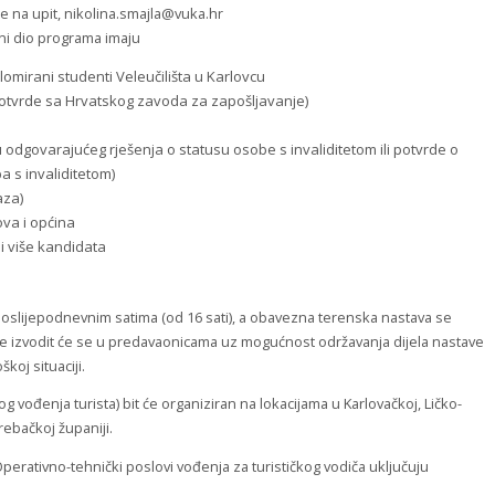
 na upit, nikolina.smajla@vuka.hr
ni dio programa imaju
lomirani studenti Veleučilišta u Karlovcu
tvrde sa Hrvatskog zavoda za zapošljavanje)
 odgovarajućeg rješenja o statusu osobe s invaliditetom ili potvrde o
 s invaliditetom)
aza)
ova i općina
li više kandidata
slijepodnevnim satima (od 16 sati), a obavezna terenska nastava se
ve izvodit će se u predavaonicama uz mogućnost održavanja dijela nastave
koj situaciji.
og vođenja turista) bit će organiziran na lokacijama u Karlovačkoj, Ličko-
rebačkoj županiji.
Operativno-tehnički poslovi vođenja za turističkog vodiča uključuju