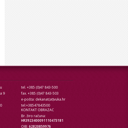
cu
tel. +385 (0)47 843-500
ra 9
fax. +385 (0)47 843-503
e-pošta: dekanat(at)vuka.hr
10
tel:+38547843500
KONTAKT OBRAZAC
Br. žiro računa:
HR3923400091110473181
OIB:
62820859976