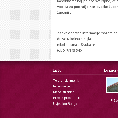
Kandidatima koji polože sve ispite, Vele
vodiča za područje Karlovačke župani
županije.
Za sve dodatne informacije možete se ob
dr. sc. Nikolina Smajla
nikolina.smajla@vuka.hr
tel. 047/843-540
Info
Lokacij
Telefonski imenik
Informacije
Mapa stranice
Pravila privatnosti
Trg J
Uvjeti korištenja