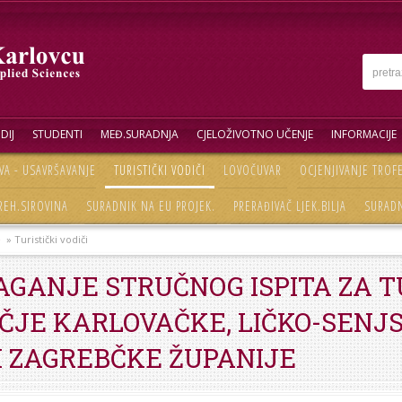
DIJ
STUDENTI
MEĐ.SURADNJA
CJELOŽIVOTNO UČENJE
INFORMACIJE
VA - USAVRŠAVANJE
TURISTIČKI VODIČI
LOVOČUVAR
OCJENJIVANJE TROF
REH.SIROVINA
SURADNIK NA EU PROJEK.
PRERAĐIVAČ LJEK.BILJA
SURADN
e
» Turistički vodiči
AGANJE STRUČNOG ISPITA ZA T
ČJE KARLOVAČKE, LIČKO-SENJS
I ZAGREBČKE ŽUPANIJE