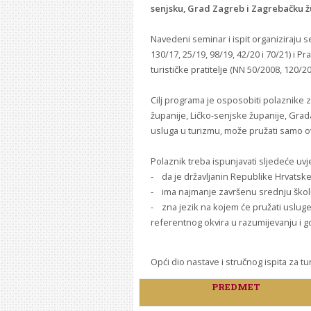
senjsku, Grad Zagreb i Zagrebačku ž
Navedeni seminar i ispit organiziraju 
130/17, 25/19, 98/19, 42/20 i 70/21) i P
turističke pratitelje (NN 50/2008, 120/20
Cilj programa je osposobiti polaznike 
županije, Ličko-senjske županije, Gra
usluga u turizmu, može pružati samo ovl
Polaznik treba ispunjavati sljedeće uvj
- da je državljanin Republike Hrvatsk
- ima najmanje završenu srednju ško
- zna jezik na kojem će pružati uslug
referentnog okvira u razumijevanju i g
Opći dio nastave i stručnog ispita za 
PREDMET