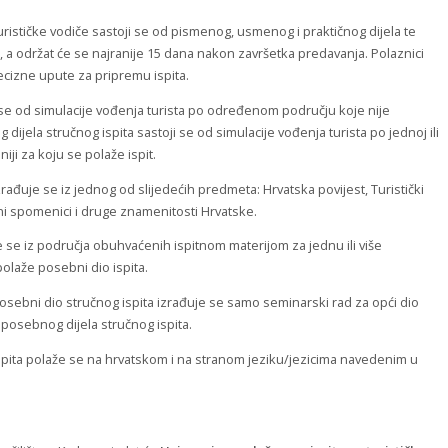
 turističke vodiče sastoji se od pismenog, usmenog i praktičnog dijela te
 a održat će se najranije 15 dana nakon završetka predavanja. Polaznici
ecizne upute za pripremu ispita.
ji se od simulacije vođenja turista po određenom području koje nije
g dijela stručnog ispita sastoji se od simulacije vođenja turista po jednoj ili
aniji za koju se polaže ispit.
ađuje se iz jednog od slijedećih predmeta: Hrvatska povijest, Turistički
sni spomenici i druge znamenitosti Hrvatske.
 se iz područja obuhvaćenih ispitnom materijom za jednu ili više
 polaže posebni dio ispita.
osebni dio stručnog ispita izrađuje se samo seminarski rad za opći dio
posebnog dijela stručnog ispita.
ispita polaže se na hrvatskom i na stranom jeziku/jezicima navedenim u