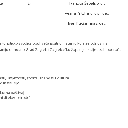
za
24
Ivančica Šebalj, prof.
Vesna Pritchard, dipl. oec.
Ivan Pukšar, mag. oec.
a turističkog vodiča obuhvaća ispitnu materiju koja se odnosi na
paniju odnosno Grad Zagreb i Zagrebačku županiju iz sljedećih područja:
ti, umjetnosti, športa, znanosti i kulture
 institucije
lturna baština)
i dijelovi prirode)