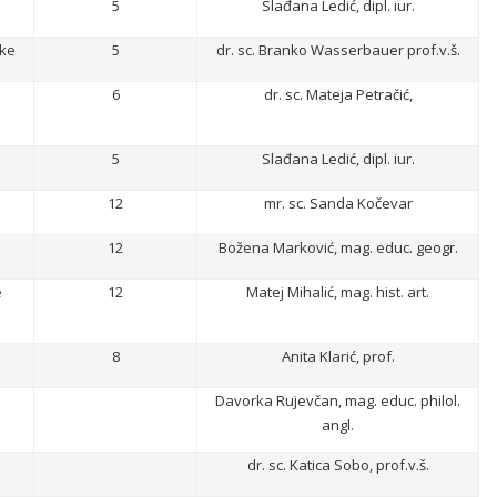
5
Slađana Ledić, dipl. iur.
ske
5
dr. sc. Branko Wasserbauer prof.v.š.
6
dr. sc. Mateja Petračić,
5
Slađana Ledić, dipl. iur.
12
mr. sc. Sanda Kočevar
12
Božena Marković, mag. educ. geogr.
e
12
Matej Mihalić, mag. hist. art.
8
Anita Klarić, prof.
Davorka Rujevčan, mag. educ. philol.
angl.
dr. sc. Katica Sobo, prof.v.š.