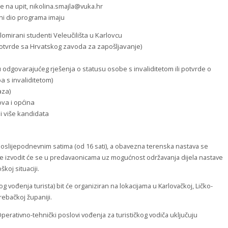
 na upit, nikolina.smajla@vuka.hr
ni dio programa imaju
lomirani studenti Veleučilišta u Karlovcu
tvrde sa Hrvatskog zavoda za zapošljavanje)
 odgovarajućeg rješenja o statusu osobe s invaliditetom ili potvrde o
 s invaliditetom)
aza)
ova i općina
li više kandidata
slijepodnevnim satima (od 16 sati), a obavezna terenska nastava se
ve izvodit će se u predavaonicama uz mogućnost održavanja dijela nastave
koj situaciji.
og vođenja turista) bit će organiziran na lokacijama u Karlovačkoj, Ličko-
rebačkoj županiji.
Operativno-tehnički poslovi vođenja za turističkog vodiča uključuju