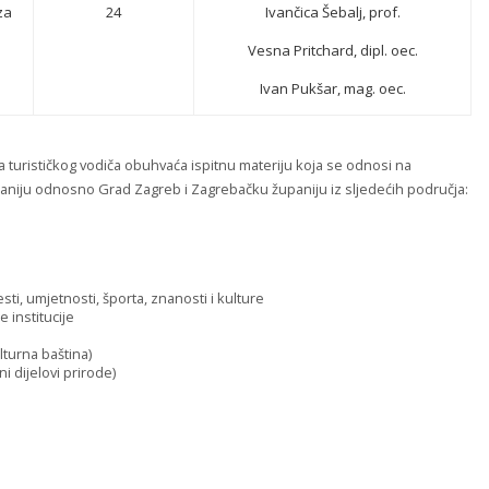
za
24
Ivančica Šebalj, prof.
Vesna Pritchard, dipl. oec.
Ivan Pukšar, mag. oec.
a turističkog vodiča obuhvaća ispitnu materiju koja se odnosi na
paniju odnosno Grad Zagreb i Zagrebačku županiju iz sljedećih područja:
ti, umjetnosti, športa, znanosti i kulture
 institucije
lturna baština)
i dijelovi prirode)