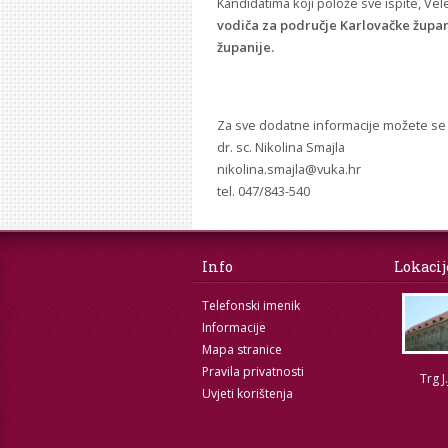
Kandidatima koji polože sve ispite, Vele
vodiča za područje Karlovačke župani
županije.
Za sve dodatne informacije možete se ob
dr. sc. Nikolina Smajla
nikolina.smajla@vuka.hr
tel. 047/843-540
Info
Lokacij
Telefonski imenik
Informacije
Mapa stranice
Pravila privatnosti
Trg J
Uvjeti korištenja