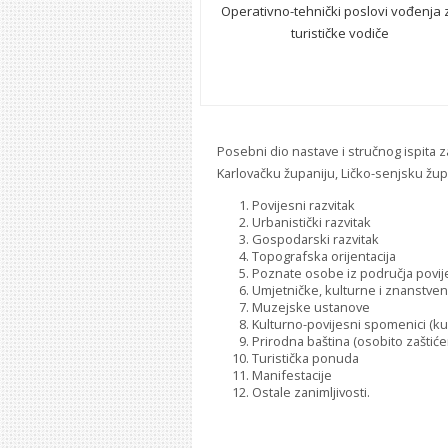
Operativno-tehnički poslovi vođenja 
turističke vodiče
Posebni dio nastave i stručnog ispita z
Karlovačku županiju, Ličko-senjsku žu
Povijesni razvitak
Urbanistički razvitak
Gospodarski razvitak
Topografska orijentacija
Poznate osobe iz područja povijes
Umjetničke, kulturne i znanstvene
Muzejske ustanove
Kulturno-povijesni spomenici (ku
Prirodna baština (osobito zaštićen
Turistička ponuda
Manifestacije
Ostale zanimljivosti.