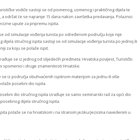
 turističke vodiče sastoji se od pismenog, usmenog i praktičnog dijela te
 a održat će se najranije 15 dana nakon završetka predavanja. Polaznici
ecizne upute za pripremu ispita.
ji se od simulacije vođenja turista po određenom području koje nije
g dijela stručnog ispita sastoji se od simulacije vođenja turista po jednoj ili
aniji za koju se polaže ispit.
ađuje se iz jednog od slijedećih predmeta: Hrvatska povijest, Turistički
sni spomenici i druge znamenitosti Hrvatske.
 se iz područja obuhvaćenih ispitnom materijom za jednu ili više
 polaže posebni dio ispita.
osebni dio stručnog ispita izrađuje se samo seminarski rad za opći dio
posebnog dijela stručnog ispita.
ispita polaže se na hrvatskom i na stranom jeziku/jezicima navedenim u