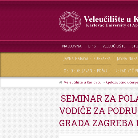
NASLOVNA
UPISI
VELEUČILIŠTE
STU
JAVNA NABAVA - IZOBRAZBA
JAVNA NABA
OSPOSOBLJAVANJE POŽAR
PRERAĐIVAČ P
Veleučilište u Karlovcu
»
Cjeloživotno učenj
SEMINAR ZA POL
VODIČE ZA PODRU
GRADA ZAGREBA 