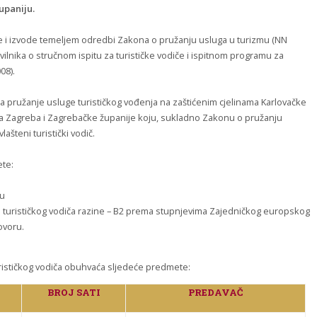
upaniju.
se i izvode temeljem odredbi Zakona o pružanju usluga u turizmu (NN
ravilnika o stručnom ispitu za turističke vodiče i ispitnom programu za
08).
za pružanje usluge turističkog vođenja na zaštićenim cjelinama Karlovačke
da Zagreba i Zagrebačke županije koju, sukladno Zakonu o pružanju
ašteni turistički vodič.
ete:
e
lu
e turističkog vodiča razine – B2 prema stupnjevima Zajedničkog europskog
ovoru.
turističkog vodiča obuhvaća sljedeće predmete:
BROJ SATI
PREDAVAČ