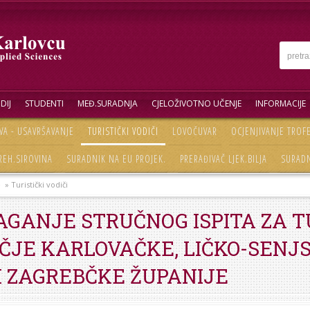
DIJ
STUDENTI
MEĐ.SURADNJA
CJELOŽIVOTNO UČENJE
INFORMACIJE
VA - USAVRŠAVANJE
TURISTIČKI VODIČI
LOVOČUVAR
OCJENJIVANJE TROF
REH.SIROVINA
SURADNIK NA EU PROJEK.
PRERAĐIVAČ LJEK.BILJA
SURADN
e
» Turistički vodiči
AGANJE STRUČNOG ISPITA ZA T
ČJE KARLOVAČKE, LIČKO-SENJS
I ZAGREBČKE ŽUPANIJE