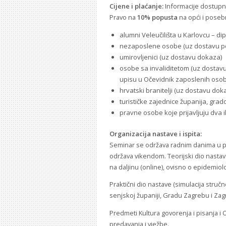
Cijene i plaćanje:
Informacije dostupne
Pravo na
10% popusta
na opći i poseb
alumni Veleučilišta u Karlovcu – dip
nezaposlene osobe (uz dostavu po
umirovljenici (uz dostavu dokaza)
osobe sa invaliditetom (uz dostavu
upisu u Očevidnik zaposlenih osoba
hrvatski branitelji (uz dostavu dok
turističke zajednice županija, grad
pravne osobe koje prijavljuju dva i
Organizacija nastave i ispita:
Seminar se održava radnim danima u po
održava vikendom. Teorijski dio nasta
na daljinu (online), ovisno o epidemiološ
Praktični dio nastave (simulacija stručn
senjskoj županiji, Gradu Zagrebu i Zag
Predmeti Kultura govorenja i pisanja i 
predavanja i vježbe.