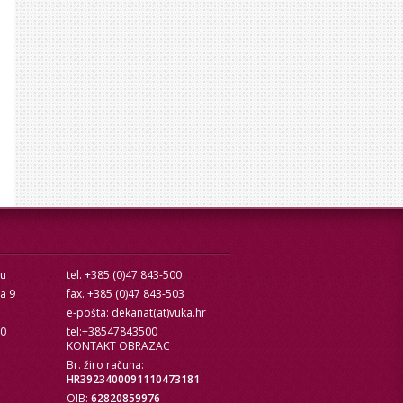
cu
tel. +385 (0)47 843-500
ra 9
fax. +385 (0)47 843-503
e-pošta: dekanat(at)vuka.hr
10
tel:+38547843500
KONTAKT OBRAZAC
Br. žiro računa:
HR3923400091110473181
OIB:
62820859976