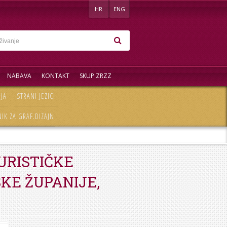
HR
ENG
NABAVA
KONTAKT
SKUP ZRZZ
EJA
STRANI JEZICI
IK ZA GRAF.DIZAJN
URISTIČKE
KE ŽUPANIJE,