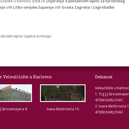
učilište u Karlovcu izdat će
Uvjerenje o položenom ispitu za turističkog
je i/ili Ličko-senjske županije i/ili Grada Zagreba i Zagrebačke
ratiti tajnici ispitne komisije:
e Veleučilišta u Karlovcu
Dekanat
Veleučilište u Karlov
1. Trg J.J.Strossmaye
47000 KARLOVAC
2. Ivana Meštrovića 
.J.Strossmayera 9
Ivana Meštrovića 10
47000 KARLOVAC