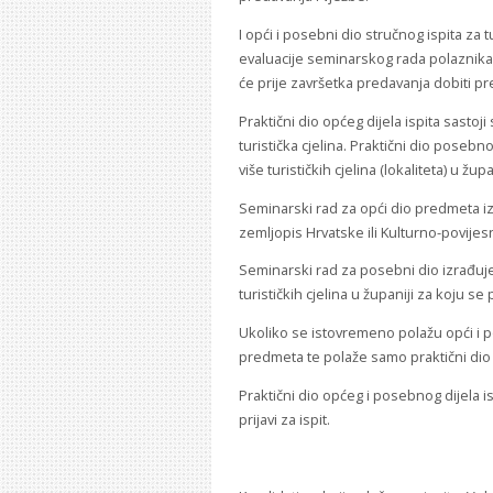
I opći i posebni dio stručnog ispita za
evaluacije seminarskog rada polaznika,
će prije završetka predavanja dobiti pr
Praktični dio općeg dijela ispita sasto
turistička cjelina. Praktični dio posebno
više turističkih cjelina (lokaliteta) u žup
Seminarski rad za opći dio predmeta izr
zemljopis Hrvatske ili Kulturno-povije
Seminarski rad za posebni dio izrađuje
turističkih cjelina u županiji za koju se
Ukoliko se istovremeno polažu opći i p
predmeta te polaže samo praktični dio 
Praktični dio općeg i posebnog dijela 
prijavi za ispit.