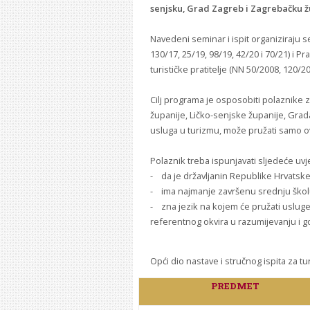
senjsku, Grad Zagreb i Zagrebačku ž
Navedeni seminar i ispit organiziraju 
130/17, 25/19, 98/19, 42/20 i 70/21) i P
turističke pratitelje (NN 50/2008, 120/20
Cilj programa je osposobiti polaznike 
županije, Ličko-senjske županije, Gra
usluga u turizmu, može pružati samo ovl
Polaznik treba ispunjavati sljedeće uvj
- da je državljanin Republike Hrvatsk
- ima najmanje završenu srednju ško
- zna jezik na kojem će pružati uslug
referentnog okvira u razumijevanju i g
Opći dio nastave i stručnog ispita za 
PREDMET