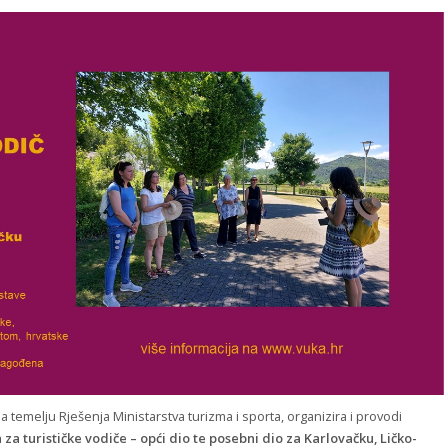
na temelju Rješenja Ministarstva turizma i sporta, organizira i provodi
za turističke vodiče – opći dio te posebni dio za Karlovačku, Ličko-