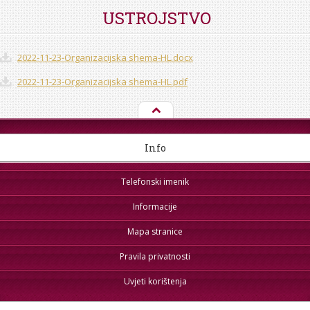
STROJARSTVO
SKUP ZRZZ
USTROJSTVO
2022-11-23-Organizacijska shema-HL.docx
2022-11-23-Organizacijska shema-HL.pdf
Info
Telefonski imenik
Informacije
Mapa stranice
Pravila privatnosti
Uvjeti korištenja