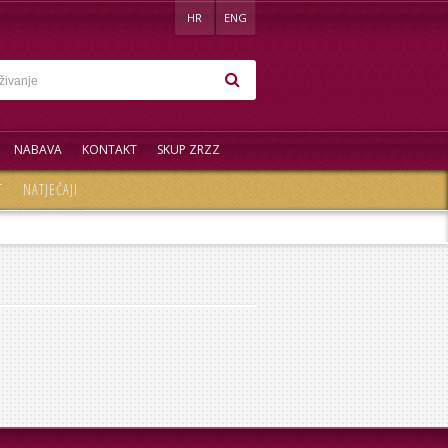
HR
ENG
NABAVA
KONTAKT
SKUP ZRZZ
T
NATJEČAJI