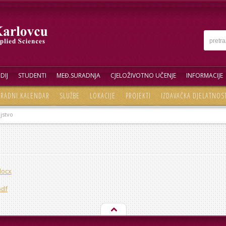
DIJ
STUDENTI
MEĐ.SURADNJA
CJELOŽIVOTNO UČENJE
INFORMACIJE
RADNI KALENDAR
SLUŽBE
LOKACIJE
PROJEKTI
IZDAVAČKA DJELATNOS
jstvo
docx
pdf