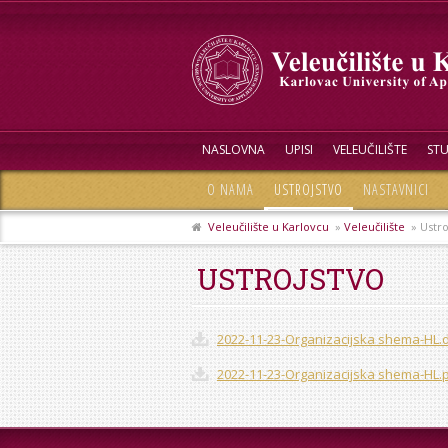
NASLOVNA
UPISI
VELEUČILIŠTE
STU
O NAMA
USTROJSTVO
NASTAVNICI
Veleučilište u Karlovcu
»
Veleučilište
» Ustro
USTROJSTVO
2022-11-23-Organizacijska shema-HL.
2022-11-23-Organizacijska shema-HL.