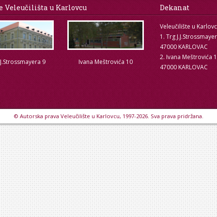
e Veleučilišta u Karlovcu
Dekanat
Veleučilište u Karlov
1. Trg J.J.Strossmaye
47000 KARLOVAC
2. Ivana Meštrovića 
.J.Strossmayera 9
Ivana Meštrovića 10
47000 KARLOVAC
© Autorska prava Veleučilište u Karlovcu, 1997-2026. Sva prava pridržana.