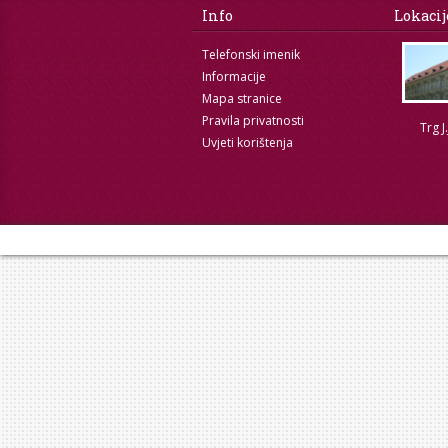
Info
Lokacij
Telefonski imenik
Informacije
Mapa stranice
Pravila privatnosti
Trg J
Uvjeti korištenja