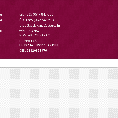
cu
tel. +385 (0)47 843-500
ra 9
fax. +385 (0)47 843-503
e-pošta: dekanat(at)vuka.hr
10
tel:+38547843500
KONTAKT OBRAZAC
Br. žiro računa:
HR3923400091110473181
OIB:
62820859976