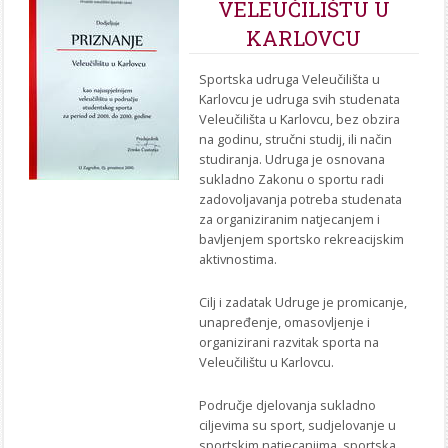
VELEUČILIŠTU U
STROJARSTVO
SKUP ZRZZ
KARLOVCU
Sportska udruga Veleučilišta u
Karlovcu je udruga svih studenata
Veleučilišta u Karlovcu, bez obzira
na godinu, stručni studij, ili način
studiranja. Udruga je osnovana
sukladno Zakonu o sportu radi
zadovoljavanja potreba studenata
za organiziranim natjecanjem i
bavljenjem sportsko rekreacijskim
aktivnostima.
Cilj i zadatak Udruge je promicanje,
unapređenje, omasovljenje i
organizirani razvitak sporta na
Veleučilištu u Karlovcu.
Područje djelovanja sukladno
ciljevima su sport, sudjelovanje u
sportskim natjecanjima, sportska