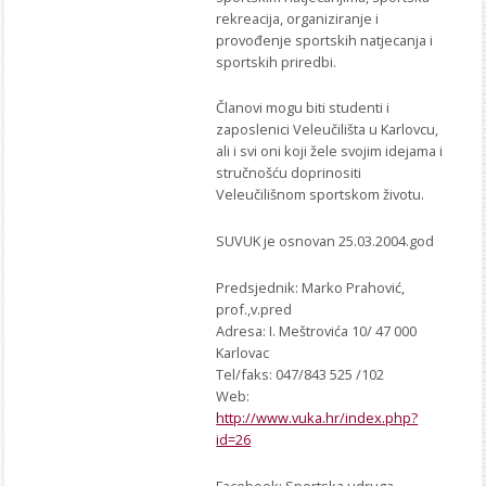
rekreacija, organiziranje i
provođenje sportskih natjecanja i
sportskih priredbi.
Članovi mogu biti studenti i
zaposlenici Veleučilišta u Karlovcu,
ali i svi oni koji žele svojim idejama i
stručnošću doprinositi
Veleučilišnom sportskom životu.
SUVUK je osnovan 25.03.2004.god
Predsjednik: Marko Prahović,
prof.,v.pred
Adresa: I. Meštrovića 10/ 47 000
Karlovac
Tel/faks: 047/843 525 /102
Web:
http://www.vuka.hr/index.php?
id=26
Facebook: Sportska udruga