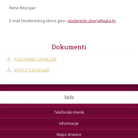
Rene Biturajac
E-mail Studentskog zbora glasi:
studentski.zbor(at)vuka.hr
Dokumenti
POSLOVNIK SZVUK.pdf
STATUT SZVUK.pdf
Info
Telefonski imenik
Informacije
Mapa stranice