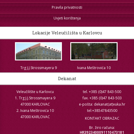
Pravila privatnosti
Uvjeti korištenja
Lokacije Veleučilišta u Karlovcu
Trg J.J.Strossmayera 9
Ivana Meštrovića 10
Dekanat
Veleučilište u Karlovcu
tel. +385 (0)47 843-500
1. Trg J.J.Strossmayera 9
fax. +385 (0)47 843-503
47000 KARLOVAC
e-pošta: dekanat(at)vuka.hr
2. Ivana Meštrovića 10
tel:+38547843500
47000 KARLOVAC
KONTAKT OBRAZAC
Br. žiro računa:
HR3923400091110473181