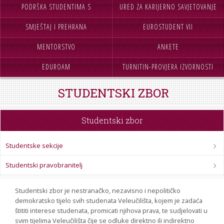
STROJARSTVO
PODRŠKA STUDENTIMA S
URED ZA KARIJERNO SAVJETOVANJE
SKUP ZRZZ
SMJEŠTAJ I PREHRANA
INVALIDITETOM
EUROSTUDENT VII
I PODRŠKU
MENTORSTVO
ANKETE
EDUROAM
TURNITIN-PROVJERA IZVORNOSTI
RADOVA
STUDENTSKI ZBOR
Studentski zbor
Studentske sekcije
Studentski pravobranitelj
Studentski zbor je nestranačko, nezavisno i nepolitičko
demokratsko tijelo svih studenata Veleučilišta, kojem je zadaća
štititi interese studenata, promicati njihova prava, te sudjelovati u
svim tijelima Veleučilišta čije se odluke direktno ili indirektno