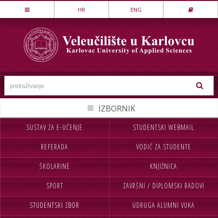
Stručni studij
HR
ENG
LOVSTVO I ZAŠTITA PRIRODE
MEHATRONIKA
PREHRAMBENA TEHNOLOGIJA
SESTRINSTVO
SIGURNOST I ZAŠTITA
STROJARSTVO
SUSTAV ZA E-UČENJE
STUDENTSKI WEBMAIL
NASLOVNA
UPISI
TEKSTILSTVO
REFERADA
VODIČ ZA STUDENTE
VELEUČILIŠTE
STUDIJ
UGOSTITELJSTVO
ŠKOLARINE
KNJIŽNICA
STUDENTI
MEĐ.SURADNJA
Specijalistički studij
SPORT
ZAVRŠNI / DIPLOMSKI RADOVI
CJELOŽIVOTNO UČENJE
INFORMACIJE
POSLOVNO UPRAVLJANJE
SIGURNOST I ZAŠTITA
STUDENTSKI ZBOR
UDRUGA ALUMNI VUKA
NABAVA
KONTAKT