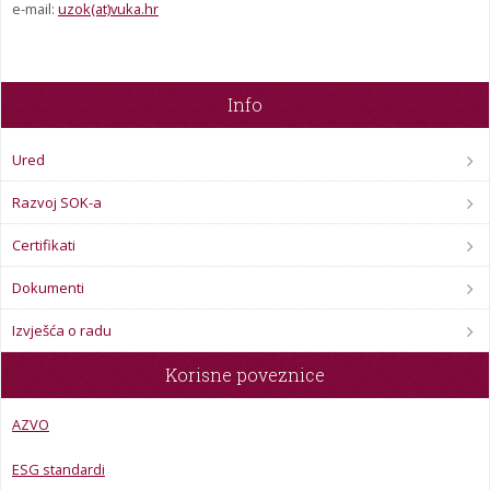
e-mail:
uzok(at)vuka.hr
STROJARSTVO
ZRZZ
Info
Ured
Razvoj SOK-a
Certifikati
Dokumenti
Izvješća o radu
Korisne poveznice
AZVO
ESG standardi