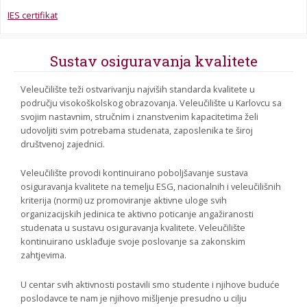
IES certifikat
Sustav osiguravanja kvalitete
Veleučilište teži ostvarivanju najviših standarda kvalitete u
području visokoškolskog obrazovanja. Veleučilište u Karlovcu sa
svojim nastavnim, stručnim i znanstvenim kapacitetima želi
udovoljiti svim potrebama studenata, zaposlenika te široj
društvenoj zajednici.
Veleučilište provodi kontinuirano poboljšavanje sustava
osiguravanja kvalitete na temelju ESG, nacionalnih i veleučilišnih
kriterija (normi) uz promoviranje aktivne uloge svih
organizacijskih jedinica te aktivno poticanje angažiranosti
studenata u sustavu osiguravanja kvalitete. Veleučilište
kontinuirano usklađuje svoje poslovanje sa zakonskim
zahtjevima.
U centar svih aktivnosti postavili smo studente i njihove buduće
poslodavce te nam je njihovo mišljenje presudno u cilju