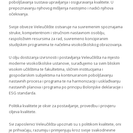
poboljšavanja sustava upravljanja i osiguravanja kvalitete. U
prepoznavanju njihovog mišljenja nastojimo i nadići njihova
očekivanja.
Svoje obveze Veleučilište ostvaruje na suvremenim spoznajama
struke, kompetentnom i stručnom nastavnom osoblju,
raspoloživim resursima za rad, suvremeno koncipiranim
studijskim programima te načelima visokoškolskog obrazovanja.
U cilju dostizanja izvrsnosti i postavljanja Veleučilišta na mjesto
moderne visokoškolske ustanove, surađujemo sa svim bliskim
visokim učilištima te fakultetima, sličnim institucijama i
gospodarskim subjektima na kontinuiranom poboljšavanju
nastavnih procesa i programa te na harmonizaciji i usklađivanju
nastavnih planova i programa po principu Bolonjske deklaracije i
ESG standarda.
Politika kvalitete je okvir za postavljanje, provedbu i provjeru
ciljeva kvalitete.
Svi zaposlenici Veleučilišta upoznati su s politikom kvalitete, oni
je prihvaćaju, razumiju i primjenjuju kroz svoje svakodnevne