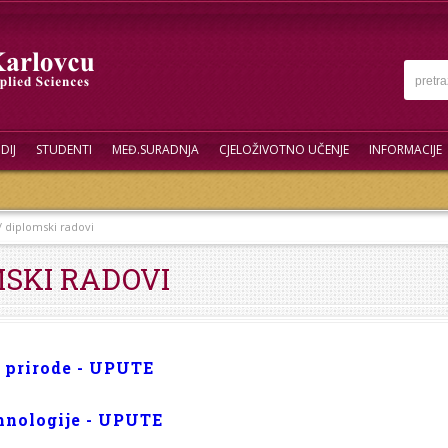
DIJ
STUDENTI
MEĐ.SURADNJA
CJELOŽIVOTNO UČENJE
INFORMACIJE
/ diplomski radovi
MSKI RADOVI
te prirode - UPUTE
hnologije - UPUTE