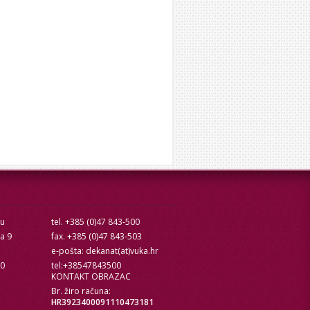
cu
tel. +385 (0)47 843-500
ra 9
fax. +385 (0)47 843-503
e-pošta: dekanat(at)vuka.hr
10
tel:+38547843500
KONTAKT OBRAZAC
Br. žiro računa:
HR3923400091110473181