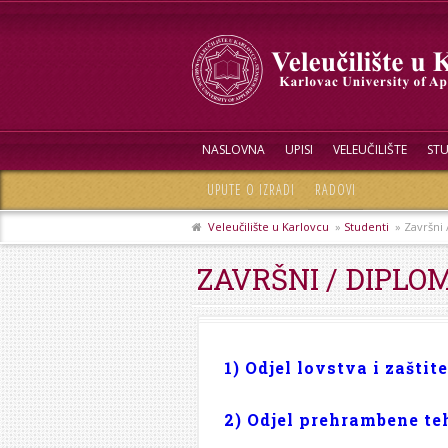
NASLOVNA
UPISI
VELEUČILIŠTE
STU
UPUTE O IZRADI
RADOVI
Veleučilište u Karlovcu
»
Studenti
» Završni 
ZAVRŠNI / DIPLO
1) Odjel lovstva i zašti
2) Odjel prehrambene te