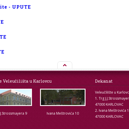
tite - UPUTE
TE
UTE
TE
e Veleučilišta u Karlovcu
Dekanat
Veleučilište u Karlov
1. Trg J.J.Strossmaye
47000 KARLOVAC
2. Ivana Meštrovića 
.J.Strossmayera 9
Ivana Meštrovića 10
47000 KARLOVAC