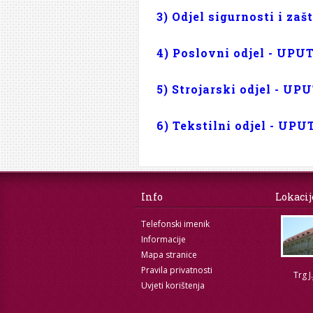
3) Odjel sigurnosti i zaš
4) Poslovni odjel - UPU
5) Strojarski odjel - UP
6) Tekstilni odjel - UPU
Info
Lokacij
Telefonski imenik
Informacije
Mapa stranice
Pravila privatnosti
Trg J
Uvjeti korištenja